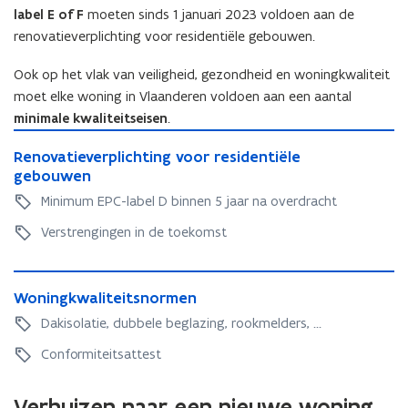
n
label E of F
moeten sinds 1 januari 2023 voldoen aan de
t
renovatieverplichting voor residentiële gebouwen.
i
n
Ook op het vlak van veiligheid, gezondheid en woningkwaliteit
n
moet elke woning in Vlaanderen voldoen aan een aantal
i
minimale kwaliteitseisen
.
e
R
u
R
Renovatieverplichting voor residentiële
e
e
gebouwen
w
n
n
o
v
Minimum EPC-label D binnen 5 jaar na overdracht
o
v
e
v
Verstrengingen in de toekomst
a
n
a
t
s
t
i
W
t
i
e
W
Woningkwaliteitsnormen
o
e
e
v
o
n
Dakisolatie, dubbele beglazing, rookmelders, ...
v
r
e
n
i
e
r
)
i
Conformiteitsattest
n
r
p
n
g
p
l
g
k
Verhuizen naar een nieuwe woning
l
i