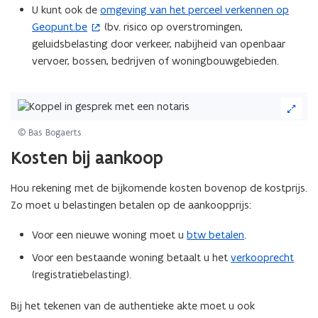
U kunt ook de
omgeving van het perceel verkennen op
(
Geopunt.be
(bv. risico op overstromingen,
o
geluidsbelasting door verkeer, nabijheid van openbaar
p
vervoer, bossen, bedrijven of woningbouwgebieden.
e
n
t
(Klik
i
op
de
n
© Bas Bogaerts
afbeelding
n
Kosten bij aankoop
voor
i
een
e
Hou rekening met de bijkomende kosten bovenop de kostprijs.
vergrote
u
weergave)
Zo moet u belastingen betalen op de aankoopprijs:
w
v
Voor een nieuwe woning moet u
btw betalen
.
e
Voor een bestaande woning betaalt u het
verkooprecht
n
(registratiebelasting).
s
t
Bij het tekenen van de authentieke akte moet u ook
e