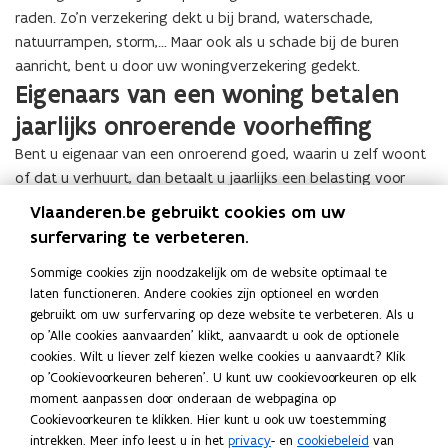
l
e
r
e
raden. Zo'n verzekering dekt u bij brand, waterschade,
e
g
e
g
natuurrampen, storm,... Maar ook als u schade bij de buren
g
e
g
e
aanricht, bent u door uw woningverzekering gedekt.
e
b
e
l
Eigenaars van een woning betalen
b
o
l
e
o
u
e
jaarlijks onroerende voorheffing
n
u
w
n
Bent u eigenaar van een onroerend goed, waarin u zelf woont
w
e
e
of dat u verhuurt, dan betaalt u jaarlijks een belasting voor
n
n
deze woning.
Vlaanderen.be gebruikt cookies om uw
O
surfervaring te verbeteren.
O
Onroerende voorheffing
n
n
r
jaarlijkse belasting op onroerende goederen
Sommige cookies zijn noodzakelijk om de website optimaal te
r
o
laten functioneren. Andere cookies zijn optioneel en worden
o
voor eigenaars
e
gebruikt om uw surfervaring op deze website te verbeteren. Als u
e
r
op 'Alle cookies aanvaarden' klikt, aanvaardt u ook de optionele
r
e
cookies. Wilt u liever zelf kiezen welke cookies u aanvaardt? Klik
e
n
op 'Cookievoorkeuren beheren'. U kunt uw cookievoorkeuren op elk
n
Deel deze pagina
d
moment aanpassen door onderaan de webpagina op
d
e
Cookievoorkeuren te klikken. Hier kunt u ook uw toestemming
F
L
K
e
v
intrekken. Meer info leest u in het
privacy
- en
cookiebeleid
van
a
i
o