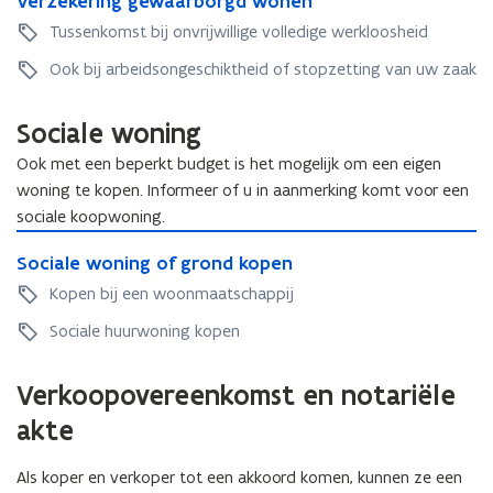
V
Verzekering gewaarborgd wonen
e
o
r
e
e
r
Tussenkomst bij onvrijwillige volledige werkloosheid
r
e
r
r
z
e
e
z
Ook bij arbeidsongeschiktheid of stopzetting van uw zaak
)
e
e
n
e
k
n
w
k
e
Sociale woning
w
o
e
r
o
n
r
i
Ook met een beperkt budget is het mogelijk om een eigen
n
i
i
n
woning te kopen. Informeer of u in aanmerking komt voor een
i
n
n
g
sociale koopwoning.
n
g
g
g
S
g
g
e
S
Sociale woning of grond kopen
o
e
w
o
c
Kopen bij een woonmaatschappij
w
a
c
i
a
a
i
Sociale huurwoning kopen
a
a
r
a
l
r
b
l
e
Verkoopovereenkomst en notariële
b
o
e
w
o
r
w
akte
o
r
g
o
n
g
d
n
i
Als koper en verkoper tot een akkoord komen, kunnen ze een
d
w