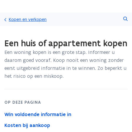
Overslaan
Zoeken
en
Kopen en verkopen
naar
de
Gedaan
inhoud
Een huis of appartement kopen
met
gaan
laden.
Een woning kopen is een grote stap. Informeer u
U
bevindt
daarom goed vooraf. Koop nooit een woning zonder
zich
eerst uitgebreid informatie in te winnen. Zo beperkt u
op:
het risico op een miskoop.
Een
huis
of
appartement
OP DEZE PAGINA
kopen
Win voldoende informatie in
Kosten bij aankoop