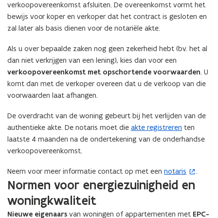
i
n
verkoopovereenkomst afsluiten. De overeenkomst vormt het
w
o
n
g
o
bewijs voor koper en verkoper dat het contract is gesloten en
n
g
o
n
e
zal later als basis dienen voor de notariële akte.
o
f
e
n
f
g
n
Als u over bepaalde zaken nog geen zekerheid hebt (bv. het al
g
r
dan niet verkrijgen van een lening), kies dan voor een
r
o
o
verkoopovereenkomst met opschortende voorwaarden
. U
n
n
d
komt dan met de verkoper overeen dat u de verkoop van die
d
k
voorwaarden laat afhangen.
k
o
o
p
De overdracht van de woning gebeurt bij het verlijden van de
p
e
authentieke akte. De notaris moet die
akte registreren
ten
e
n
laatste 4 maanden na de ondertekening van de onderhandse
n
verkoopovereenkomst.
Neem voor meer informatie contact op met een
notaris
.
(
Normen voor energiezuinigheid en
o
p
woningkwaliteit
e
Nieuwe eigenaars
van woningen of appartementen met
EPC-