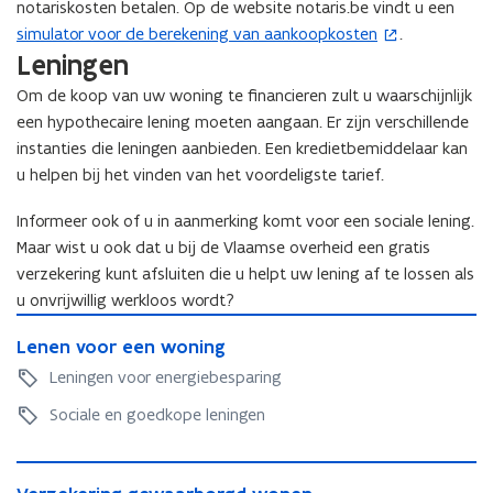
notariskosten betalen. Op de website notaris.be vindt u een
r
simulator voor de berekening van aankoopkosten
.
(
)
Leningen
o
p
Om de koop van uw woning te financieren zult u waarschijnlijk
e
een hypothecaire lening moeten aangaan. Er zijn verschillende
n
instanties die leningen aanbieden. Een kredietbemiddelaar kan
t
u helpen bij het vinden van het voordeligste tarief.
i
n
Informeer ook of u in aanmerking komt voor een sociale lening.
n
Maar wist u ook dat u bij de Vlaamse overheid een gratis
i
verzekering kunt afsluiten die u helpt uw lening af te lossen als
e
u onvrijwillig werkloos wordt?
L
u
L
Lenen voor een woning
e
w
e
n
Leningen voor energiebesparing
v
n
e
e
e
Sociale en goedkope leningen
n
n
n
v
s
v
o
V
o
t
o