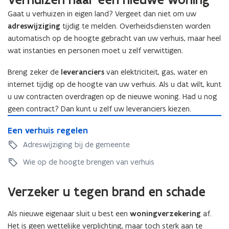
k
w
i
c
w
a
Gaat u verhuizen in eigen land? Vergeet dan niet om uw
c
h
a
l
adreswijziging
tijdig te melden. Overheidsdiensten worden
h
t
l
i
automatisch op de hoogte gebracht van uw verhuis, maar heel
t
i
i
t
wat instanties en personen moet u zelf verwittigen.
i
n
t
e
n
g
e
i
Breng zeker de
leveranciers
van elektriciteit, gas, water en
g
v
i
t
v
internet tijdig op de hoogte van uw verhuis. Als u dat wilt, kunt
o
t
s
o
o
u uw contracten overdragen op de nieuwe woning. Had u nog
s
n
o
r
n
geen contract? Dan kunt u zelf uw leveranciers kiezen.
o
r
r
o
E
r
r
e
E
Een verhuis regelen
r
e
m
e
s
e
m
n
e
Adreswijziging bij de gemeente
s
i
n
e
v
n
i
d
v
Wie op de hoogte brengen van verhuis
n
e
d
e
e
r
e
n
r
h
Verzeker u tegen brand en schade
n
t
h
u
t
i
u
i
i
ë
Als nieuwe eigenaar sluit u best een
woningverzekering
af.
i
s
ë
l
s
Het is geen wettelijke verplichting, maar toch sterk aan te
r