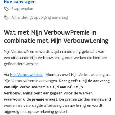
H
Hoe aanvragen
o
r
a
o
e
Stappenplan
a
g
e
a
g
a
Afhandeling/opvolging aanvraag
a
a
n
n
v
Wat met Mijn VerbouwPremie in
v
r
r
combinatie met Mijn VerbouwLening
a
a
g
g
e
Mijn VerbouwPremie wordt altijd in mindering gebracht van
e
n
een uitstaande Mijn VerbouwLening voor werken die hiermee
n
gefinancierd werden.
Via
Mijn VerbouwLoket
kunt u zowel Mijn VerbouwLening als
(
Mijn VerbouwPremie aanvragen.
Daar geeft u bij de aanvraag
o
van Mijn VerbouwPremie altijd aan of u Mijn
p
VerbouwLening bent aangegaan voor de werken
e
waarvoor u de premie vraagt.
De premie zal dan aangewend
n
worden als vervroegde afbetaling van uw lening en wordt
t
bijgevolg niet op uw rekening gestort.
i