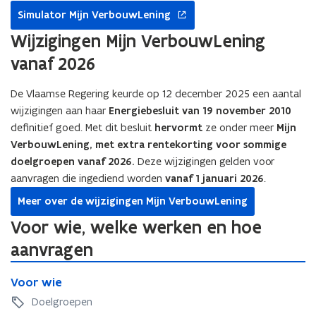
opent
Simulator Mijn VerbouwLening
in
nieuw
Wijzigingen Mijn VerbouwLening
venster
vanaf 2026
De Vlaamse Regering keurde op 12 december 2025 een aantal
wijzigingen aan haar
Energiebesluit van 19 november 2010
definitief goed. Met dit besluit
hervormt
ze onder meer
Mijn
VerbouwLening, met extra rentekorting voor sommige
doelgroepen vanaf 2026.
Deze wijzigingen gelden voor
aanvragen die ingediend worden
vanaf 1 januari 2026
.
Meer over de wijzigingen Mijn VerbouwLening
Voor wie, welke werken en hoe
aanvragen
V
V
Voor wie
o
o
o
Doelgroepen
o
r