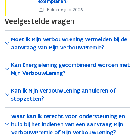
i
exemplaren)
i
e
e
j
j
r
r
Folder • juni 2026
n
n
b
b
Veelgestelde vragen
V
V
o
o
e
e
u
u
r
r
w
w
Moet ik Mijn VerbouwLening vermelden bij de
b
b
L
L
o
o
e
e
aanvraag van Mijn VerbouwPremie?
u
u
n
n
w
w
i
i
L
Kan Energielening gecombineerd worden met
L
n
n
e
e
g
g
Mijn VerbouwLening?
n
n
2
2
i
i
0
0
n
n
Kan ik Mijn VerbouwLening annuleren of
2
2
g
g
6
6
stopzetten?
2
2
(
(
0
0
1
1
2
2
Waar kan ik terecht voor ondersteuning en
e
e
6
6
x
x
hulp bij het indienen van een aanvraag Mijn
(
(
e
e
VerbouwPremie of Mijn VerbouwLening?
2
2
m
m