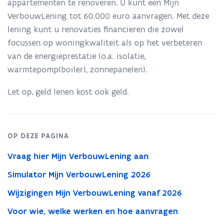
appartementen te renoveren. U kunt een Mijn
t
i
VerbouwLening tot 60.000 euro aanvragen. Met deze
n
lening kunt u renovaties financieren die zowel
n
focussen op woningkwaliteit als op het verbeteren
i
van de energieprestatie (o.a. isolatie,
e
warmtepomp(boiler), zonnepanelen).
u
w
Let op, geld lenen kost ook geld.
v
e
n
s
OP DEZE PAGINA
t
Vraag hier Mijn VerbouwLening aan
e
r
Simulator Mijn VerbouwLening 2026
)
Wijzigingen Mijn VerbouwLening vanaf 2026
Voor wie, welke werken en hoe aanvragen