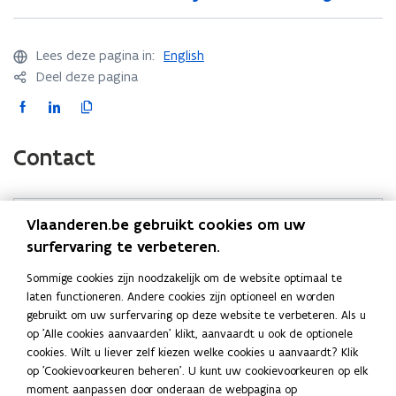
5
5
p
p
e
e
l
l
x
x
a
a
Lees deze pagina in:
English
e
e
a
a
Deel deze pagina
m
m
r
r
F
L
K
p
p
)
)
l
a
i
o
l
a
a
c
n
p
Contact
r
r
e
k
i
e
e
b
e
e
n
n
o
d
e
)
)
Vlaanderen.be gebruikt cookies om uw
Vraag over Mijn Verbouwlening? Stuur een mail naar
o
i
r
surfervaring te verbeteren.
mijnverbouwlening@vlaanderen.be
.
(
k
n
l
o
o
o
i
Sommige cookies zijn noodzakelijk om de website optimaal te
Heeft u een vraag over een lopende Mijn Verbouwlening
p
p
p
n
laten functioneren. Andere cookies zijn optioneel en worden
of een ingediend aanvraagdossier? Neem contact op met
e
gebruikt om uw surfervaring op deze website te verbeteren. Als u
e
e
k
uw Energiehuis
. Voor andere klachten kunt u gebruik
n
op 'Alle cookies aanvaarden' klikt, aanvaardt u ook de optionele
n
n
n
maken van het
klachtenformulier
.
cookies. Wilt u liever zelf kiezen welke cookies u aanvaardt? Klik
t
t
t
a
op 'Cookievoorkeuren beheren'. U kunt uw cookievoorkeuren op elk
i
i
i
a
moment aanpassen door onderaan de webpagina op