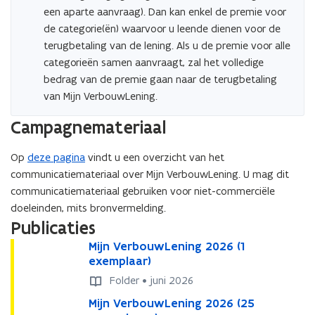
een aparte aanvraag). Dan kan enkel de premie voor
de categorie(ën) waarvoor u leende dienen voor de
terugbetaling van de lening. Als u de premie voor alle
categorieën samen aanvraagt, zal het volledige
bedrag van de premie gaan naar de terugbetaling
van Mijn VerbouwLening.
Campagnemateriaal
Op
deze pagina
vindt u een overzicht van het
communicatiemateriaal over Mijn VerbouwLening. U mag dit
communicatiemateriaal gebruiken voor niet-commerciële
doeleinden, mits bronvermelding.
Publicaties
M
Mijn VerbouwLening 2026 (1
M
i
exemplaar)
i
j
j
Folder • juni 2026
n
n
M
Mijn VerbouwLening 2026 (25
M
V
V