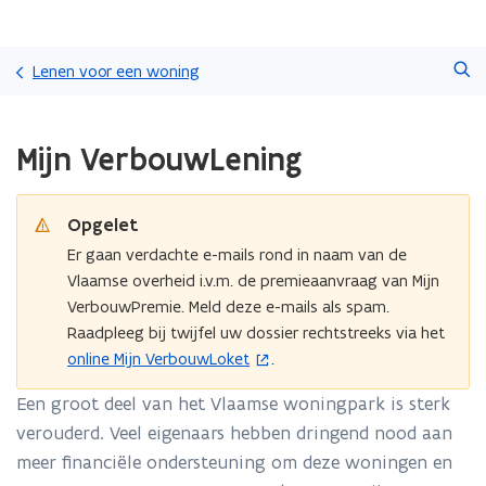
Overslaan
Zoeken
en
Lenen voor een woning
naar
de
Gedaan
inhoud
Mijn VerbouwLening
met
gaan
laden.
U
bevindt
Opgelet
zich
Er gaan verdachte e-mails rond in naam van de
op:
Vlaamse overheid i.v.m. de premieaanvraag van Mijn
Mijn
VerbouwPremie. Meld deze e-mails als spam.
VerbouwLening
Raadpleeg bij twijfel uw dossier rechtstreeks via het
online Mijn VerbouwLoket
.
(
o
Een groot deel van het Vlaamse woningpark is sterk
p
verouderd. Veel eigenaars hebben dringend nood aan
e
meer financiële ondersteuning om deze woningen en
n