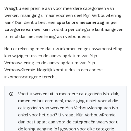
n
Vraagt u een premie aan voor meerdere categorieën van
n
werken, maar ging u maar voor een deel Mijn VerbouwLening
i
aan? Dan dient u best een
aparte premieaanvraag in per
e
categorie van werken
, zodat u per categorie kunt aangeven
u
of er al dan niet een lening aan verbonden is.
w
v
Hou er rekening mee dat uw inkomen en gezinssamenstelling
e
kan wijzigen tussen de aanvraagdatum van Mijn
n
VerbouwLening en de aanvraagdatum van Mijn
s
VerbouwPremie. Mogelijk komt u dus in een andere
t
inkomenscategorie terecht.
e
r
Voert u werken uit in meerdere categorieën (vb. dak,
)
ramen en buitenmuren), maar ging u niet voor al die
categorieën van werken Mijn Verbouwlening aan (vb.
enkel voor het dak)? U vraagt Mijn VerbouwPremie
dan best apart aan voor de categorieën waarvoor u
de lening aanging (of gewoon voor elke categorie