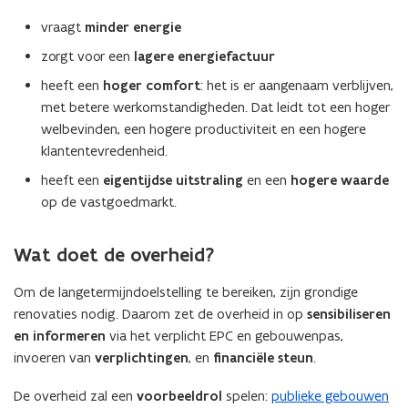
n
vraagt
minder energie
t
i
zorgt voor een
lagere energiefactuur
n
heeft een
hoger comfort
: het is er aangenaam verblijven,
n
met betere werkomstandigheden. Dat leidt tot een hoger
i
welbevinden, een hogere productiviteit en een hogere
e
klantentevredenheid.
u
heeft een
eigentijdse uitstraling
en een
hogere waarde
w
op de vastgoedmarkt.
v
e
n
Wat doet de overheid?
s
Om de langetermijndoelstelling te bereiken, zijn grondige
t
renovaties nodig. Daarom zet de overheid in op
sensibiliseren
e
en informeren
via het verplicht EPC en gebouwenpas,
r
invoeren van
verplichtingen
, en
financiële steun
.
)
De overheid zal een
voorbeeldrol
spelen:
publieke gebouwen