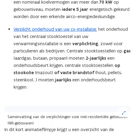
een nominaal koelvermogen van meer dan
70 kW
op
gebouwniveau, moeten
iedere 5 jaar
energetisch gekeurd
worden door een erkende airco-energiedeskundige.
Verplicht onderhoud van uw cv-installatie:
het onderhoud
van het centraal stooktoestel van uw
verwarmingsinstallatie is een
verplichting
, zowel voor
particulieren als bedrijven. Centrale stooktoestellen op
gas
(aardgas, butaan, propaan) moeten
2-jaarlijks
een
onderhoudsbeurt krijgen, centrale stooktoestellen
op
stookolie
(mazout)
of vaste brandstof
(hout, pellets,
steenkool...) moeten
jaarlijks
een onderhoudsbeurt
krijgen.
(Klik
op
Samenvatting van de verplichtingen voor niet-residentiële gebouwen
de
(NR-gebouwen)
afbeelding
In dit kort animatiefilmpje krijgt u een overzicht van de
voor