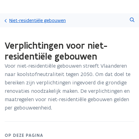
Overslaan
Zoeken
en
Niet-residentiële gebouwen
naar
de
Gedaan
inhoud
Verplichtingen voor niet-
met
gaan
laden.
residentiële gebouwen
U
bevindt
Voor niet-residentiële gebouwen streeft Vlaanderen
zich
naar koolstofneutraliteit tegen 2050. Om dat doel te
op:
Verplichtingen
bereiken zijn verplichtingen ingevoerd die grondige
voor
renovaties noodzakelijk maken. De verplichtingen en
niet-
maatregelen voor niet-residentiële gebouwen gelden
residentiële
per gebouweenheid.
gebouwen
OP DEZE PAGINA