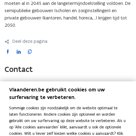
moeten al in 2045 aan de langetermijndoelstelling voldoen. De
semipublieke gebouwen (scholen en zorginstellingen) en
private gebouwen (kantoren, handel, horeca,...) krijgen tijd tot
2050.
Deel deze pagina
F
L
K
a
i
o
c
n
p
Contact
e
k
i
b
e
e
o
d
e
Vlaanderen.be gebruikt cookies om uw
Vraag over de inhoud op deze pagina? Stel uw vraag via
o
i
r
surfervaring te verbeteren.
dit
contactformulier
.
k
n
l
Sommige cookies zijn noodzakelijk om de website optimaal te
o
o
i
laten functioneren. Andere cookies zijn optioneel en worden
p
p
n
gebruikt om uw surfervaring op deze website te verbeteren. Als u
e
e
k
Ook interessant
op 'Alle cookies aanvaarden' klikt, aanvaardt u ook de optionele
n
n
n
cookies. Wilt u liever zelf kiezen welke cookies u aanvaardt? Klik