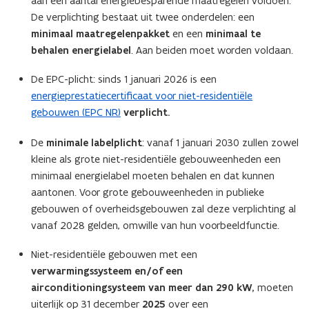
aan een aantal energiebesparende maatregelen voldoen.
p
De verplichting bestaat uit twee onderdelen: een
e
minimaal maatregelenpakket
en een
minimaal te
n
behalen energielabel
. Aan beiden moet worden voldaan.
d
De EPC-plicht: sinds 1 januari 2026 is een
e
energieprestatiecertificaat voor niet-residentiële
f
gebouwen (EPC NR)
verplicht.
i
n
De
minimale labelplicht
: vanaf 1 januari 2030 zullen zowel
i
kleine als grote niet-residentiële gebouweenheden een
t
minimaal energielabel moeten behalen en dat kunnen
i
aantonen. Voor grote gebouweenheden in publieke
e
gebouwen of overheidsgebouwen zal deze verplichting al
)
vanaf 2028 gelden, omwille van hun voorbeeldfunctie.
Niet-residentiële gebouwen met een
verwarmingssysteem en/of een
airconditioningsysteem van meer dan 290 kW,
moeten
uiterlijk op 31 december
2025
over een