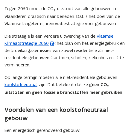
Tegen 2050 moet de CO
-uitstoot van alle gebouwen in
2
Vlaanderen drastisch naar beneden. Dat is het doel van de
Vlaamse langetermijnrenovatiestrategie voor gebouwen.
Die strategie is een verdere uitwerking van de
Vlaamse
(
Klimaatstrategie 2050
: het plan om het energiegebruik en
P
de broeikasgasemissies van zowel residentiële als niet-
D
residentiële gebouwen (kantoren, scholen, ziekenhuizen,...) te
F
verminderen.
b
e
Op lange termijn moeten alle niet-residentiële gebouwen
s
koolstofneutraal
zijn. Dat betekent dat ze
geen CO
t
2
uitstoten en geen fossiele brandstoffen meer gebruiken
.
a
n
d
Voordelen van een koolstofneutraal
o
gebouw
p
e
Een energetisch gerenoveerd gebouw: