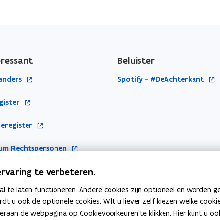
eressant
Beluister
o
landers
Spotify - #DeAchterkant
p
gister
e
n
ieregister
t
i
ium Rechtspersonen
n
n
rvaring te verbeteren.
i
e
 te laten functioneren. Andere cookies zijn optioneel en worden g
u
ardt u ook de optionele cookies. Wilt u liever zelf kiezen welke cook
w
an de webpagina op Cookievoorkeuren te klikken. Hier kunt u ook 
v