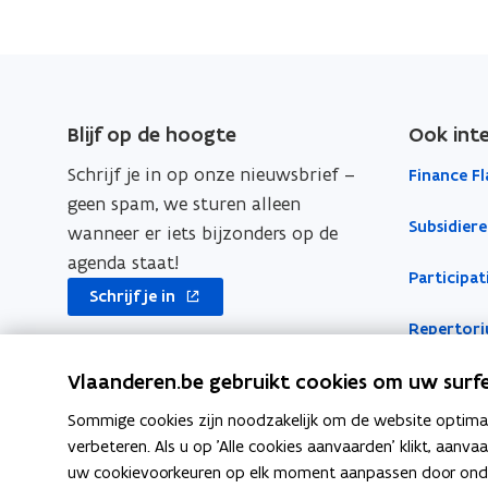
m
e
-
i
a
i
o
d
s
f
e
f
s
l
g
e
e
c
s
c
n
p
i
t
V
d
V
e
l
s
-
e
a
t
e
k
i
e
c
e
i
e
t
m
r
e
t
e
e
b
e
e
n
r
g
a
r
e
s
o
e
d
e
k
w
j
n
o
d
e
t
r
w
t
r
Blijf op de hoogte
Ook int
s
i
r
w
i
a
k
o
i
r
o
2
e
e
i
t
g
a
s
j
a
Schrijf je in op onze nieuwsbrief –
o
Finance F
w
k
n
l
0
r
s
n
j
r
l
r
e
j
t
p
geen spam, we sturen alleen
a
o
o
i
2
e
e
l
t
i
2
r
o
a
e
Subsidiere
e
wanneer er iets bijzonders op de
5
r
m
p
p
n
n
a
n
0
i
p
n
2
a
s
e
agenda staat!
t
e
e
k
a
t
2
o
n
e
Participat
t
0
r
e
s
opent
a
n
n
n
Schrijf je in
l
r
4
p
n
i
t
2
t
2
m
in
a
t
t
a
1
e
o
e
Repertor
t
n
r
e
nieuw
5
0
e
2
s
l
i
i
a
p
n
i
n
e
r
venster
2
s
0
t
Vlaanderen.be gebruikt cookies om uw surfe
e
t
1
n
n
n
r
i
2
s
4
2
t
e
n
i
n
e
2
n
n
k
0
Sommige cookies zijn noodzakelijk om de website optimaal
t
6
n
t
e
n
i
u
0
i
i
l
2
verbeteren. Als u op 'Alle cookies aanvaarden' klikt, aanva
e
i
n
e
w
r
2
4
e
e
e
uw cookievoorkeuren op elk moment aanpassen door ondera
n
n
i
u
v