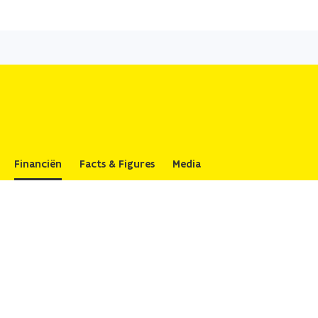
Overslaan
en
naar
de
inhoud
gaan
Financiën
Facts & Figures
Media