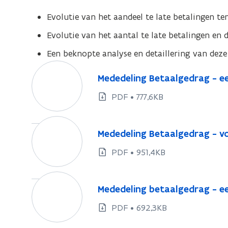
Evolutie van het aandeel te late betalingen te
Evolutie van het aantal te late betalingen en 
Een beknopte analyse en detaillering van deze 
M
M
Mededeling Betaalgedrag - e
e
e
d
PDF • 777,6KB
d
e
e
d
M
d
M
Mededeling Betaalgedrag - vo
e
e
e
e
l
d
l
PDF • 951,4KB
d
i
i
e
e
n
n
d
M
d
g
M
Mededeling betaalgedrag - e
g
e
e
e
B
e
B
l
d
l
PDF • 692,3KB
e
d
i
e
i
e
t
e