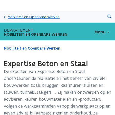
Overslaan
Zoeken
en
Mobiliteit en Openbare Werken
naar
de
DEPARTEMENT
Menu
inhoud
MOBILITEIT EN OPENBARE WERKEN
gaan
Gedaan
Mobiliteit en Openbare Werken
met
laden.
Expertise Beton en Staal
U
bevindt
De experten van Expertise Beton en Staal
zich
ondersteunen de realisatie en het beheer van civiele
op:
bouwwerken zoals bruggen, kaaimuren, sluizen en
Expertise
Beton
stuwen, tunnels, steigers, … Zij maken ontwerpen op en
en
adviseren, keuren bouwmaterialen en -producten,
Staal
volgen de werkzaamheden vanop de werkplaats op en
geven advies bij aanpassingen en onderhoud. Ze