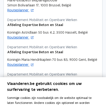
Marie-Elisabeth Belpairegebouw
Simon Bolivarlaan 17, 1000 Brussel, België
o
Routeplanner
p
e
Departement Mobiliteit en Openbare Werken
n
Afdeling Expertise Beton en Staal
t
Koningin Astridlaan 50 bus 4.2, 3500 Hasselt, België
i
o
Routeplanner
n
p
n
e
Departement Mobiliteit en Openbare Werken
i
n
Afdeling Expertise Beton en Staal
e
t
u
Koningin Maria Hendrikaplein 70 bus 83, 9000 Gent, België
i
o
w
Routeplanner
n
p
v
n
e
Departement Mobiliteit en Openbare Werken
e
i
n
Afdeling Expertise Beton en Staal
n
e
Vlaanderen.be gebruikt cookies om uw
t
s
u
Lange Kievitstraat 111-113 bus 45, 2018 Antwerpen, België
surfervaring te verbeteren.
i
t
o
w
Routeplanner
n
e
p
v
Sommige cookies zijn noodzakelijk om de website optimaal te
n
r
Postadres
e
e
laten functioneren. Andere cookies zijn optioneel en worden
i