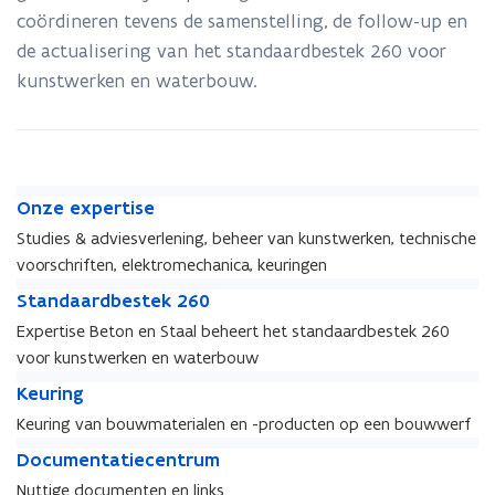
coördineren tevens de samenstelling, de follow-up en
de actualisering van het standaardbestek 260 voor
kunstwerken en waterbouw.
O
O
Onze expertise
n
n
Studies & adviesverlening, beheer van kunstwerken, technische
z
z
voorschriften, elektromechanica, keuringen
e
e
e
S
e
S
Standaardbestek 260
x
t
x
t
Expertise Beton en Staal beheert het standaardbestek 260
p
a
p
a
voor kunstwerken en waterbouw
e
n
e
n
r
d
K
r
d
K
Keuring
t
a
e
t
a
e
Keuring van bouwmaterialen en -producten op een bouwwerf
i
a
u
i
a
u
D
s
r
r
D
Documentatiecentrum
s
r
r
o
e
d
i
o
e
d
i
Nuttige documenten en links
c