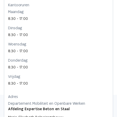
e
i
i
l
Kantooruren
u
e
e
e
Maandag
w
u
u
m
v
8:30 - 17:00
w
e
w
b
Dinsdag
n
v
v
o
s
8:30 - 17:00
e
e
r
t
n
n
d
Woensdag
e
s
s
r
8:30 - 17:00
t
t
Donderdag
e
e
r
8:30 - 17:00
r
Vrijdag
8:30 - 17:00
Adres
Departement Mobiliteit en Openbare Werken
Afdeling Expertise Beton en Staal