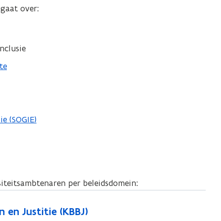
gaat over:
n
n
i
inclusie
e
u
te
w
v
e
n
ie (SOGIE)
s
t
e
r
siteitsambtenaren per beleidsdomein:
)
n en Justitie (KBBJ)