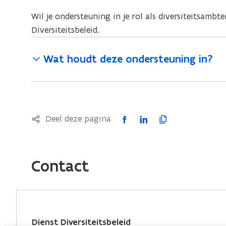
Wil je ondersteuning in je rol als diversiteitsamb
Diversiteitsbeleid.
Wat houdt deze ondersteuning in?
F
L
K
Deel deze pagina
a
i
o
c
n
p
e
k
i
Contact
b
e
e
o
d
e
o
i
r
k
n
l
Dienst Diversiteitsbeleid