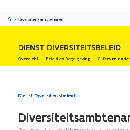
Dienst Diversiteitsbeleid
Diversiteitsambtenaren
DIENST DIVERSITEITSBELEID
Overzicht
Beleid en Regelgeving
Cijfers en onde
Gedaan
Dienst Diversiteitsbeleid
met
laden.
Diversiteitsambtena
U
bevindt
De diversiteitsambtenaren van de agen