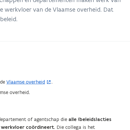
p de werkvloer van de Vlaamse overheid. Dat
beleid.
 de
Vlaamse overheid
.
(
o
mse overheid.
p
e
n
 departement of agentschap die
alle (beleids)acties
t
de werkvloer coördineert
. Die collega is het
i