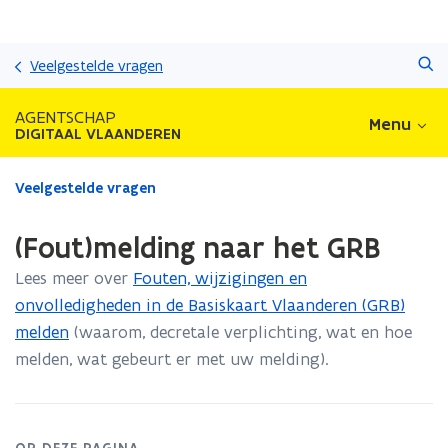
Overslaan
Zoeken
en
Veelgestelde vragen
naar
de
AGENTSCHAP
Menu
inhoud
DIGITAAL VLAANDEREN
gaan
Gedaan
Veelgestelde vragen
met
laden.
(Fout)melding naar het GRB
U
bevindt
Lees meer over
Fouten, wijzigingen en
zich
onvolledigheden in de Basiskaart Vlaanderen (GRB)
op:
melden
(waarom, decretale verplichting, wat en hoe
(Fout)melding
naar
melden, wat gebeurt er met uw melding).
het
GRB