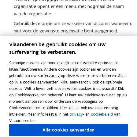
organisatie opent er een menu, met nogmaal de naam
van de organisatie.
Gebruik deze optie om te wisselen van account wanneer u
niet voor de gewenste organisatie bent aangemeld.
Klik
Afmelden
om de sessie te beëindigen.
Vlaanderen.be gebruikt cookies om uw
surfervaring te verbeteren.
(Klik
Links
Sommige cookies zijn noodzakelijk om de website optimaal te
op
laten functioneren. Andere cookies zijn optioneel en worden
de
D
De startpagina verkennen
D
gebruikt om uw surfervaring op deze website te verbeteren. Als u
afbeelding
e
H
Hoe werkt de Downloadtoepassing?
e
H
op 'Alle cookies aanvaarden' klikt, aanvaardt u ook de optionele
voor
s
o
Z
Zoeken en filteren
s
o
Z
cookies. Wilt u liever zelf kiezen welke cookies u aanvaardt? Klik
een
t
e
o
←
← Terug naar 'Aan de slag'
t
e
o
←
op 'Cookievoorkeuren beheren'. U kunt uw cookievoorkeuren op elk
vergrote
a
w
e
T
a
w
e
T
moment aanpassen door onderaan de webpagina op
weergave)
r
e
k
e
r
e
k
e
Cookievoorkeuren te klikken. Hier kunt u ook uw toestemming
Deel deze pagina
t
r
e
r
t
r
e
r
intrekken. Meer info leest u in het
privacy
- en
cookiebeleid
van
p
k
n
u
p
k
n
u
F
L
K
Vlaanderen.be.
a
t
e
g
a
t
e
g
a
i
o
Alle cookies aanvaarden
g
d
n
n
g
d
n
n
c
n
p