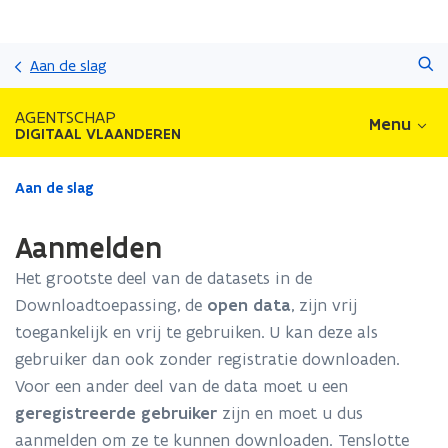
Overslaan
Zoeken
en
Aan de slag
naar
de
AGENTSCHAP
Menu
inhoud
DIGITAAL VLAANDEREN
gaan
Gedaan
Aan de slag
met
laden.
Aanmelden
U
bevindt
Het grootste deel van de datasets in de
zich
Downloadtoepassing, de
open data
, zijn vrij
op:
toegankelijk en vrij te gebruiken. U kan deze als
Aanmelden
gebruiker dan ook zonder registratie downloaden.
Voor een ander deel van de data moet u een
geregistreerde gebruiker
zijn en moet u dus
aanmelden om ze te kunnen downloaden. Tenslotte