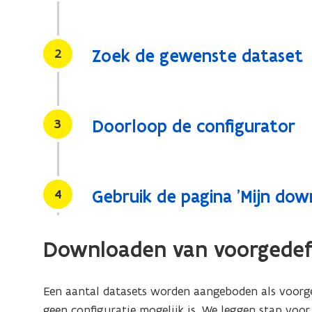
Stap
2
Zoek de gewenste dataset
Stap
3
Doorloop de configurator
Stap
4
Gebruik de pagina 'Mijn dow
Downloaden van voorgedef
Een aantal datasets worden aangeboden als voorge
geen configuratie mogelijk is. We leggen stap voo