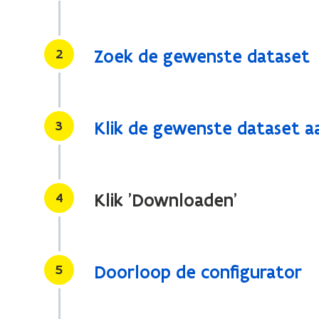
Stap
2
Zoek de gewenste dataset
Stap
3
Klik de gewenste dataset aan
Stap
4
Klik 'Downloaden'
Stap
5
Doorloop de configurator