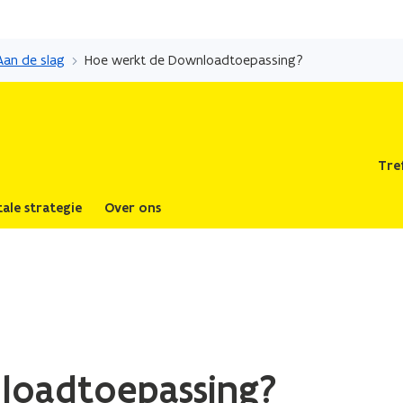
Overslaan
en
Aan de slag
Hoe werkt de Downloadtoepassing?
naar
de
inhoud
gaan
Tre
tale strategie
Over ons
loadtoepassing?