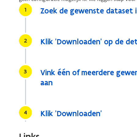
Stap
1
Zoek de gewenste dataset i
Stap
2
Klik 'Downloaden' op de det
Stap
3
Vink één of meerdere gewe
aan
Stap
4
Klik 'Downloaden'
Links