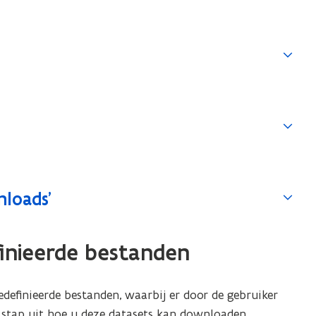
nloads'
inieerde bestanden
definieerde bestanden, waarbij er door de gebruiker
r stap uit hoe u deze datasets kan downloaden.