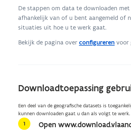
bevindt
De stappen om data te downloaden met 
zich
afhankelijk van of u bent aangemeld of n
op:
situaties uit hoe u te werk gaat.
Hoe
werkt
Bekijk de pagina over
configureren
voor 
de
Downloadtoepassing?
Downloadtoepassing gebru
Een deel van de geografische datasets is toegankel
kunnen downloaden gaat u dan als volgt te werk.
Stap
1
Open www.download.vlaand