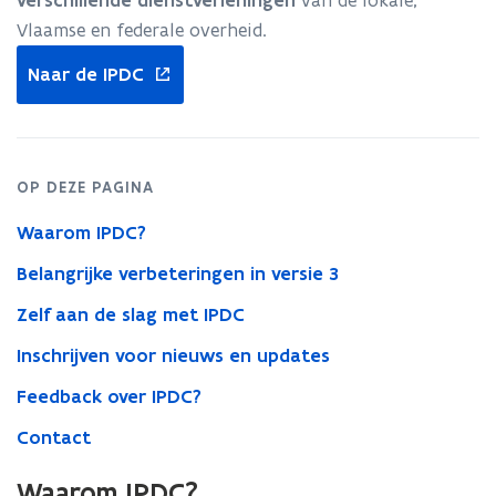
verschillende dienstverleningen
van de lokale,
Vlaamse en federale overheid.
opent
Naar de IPDC
in
nieuw
venster
OP DEZE PAGINA
Waarom IPDC?
Belangrijke verbeteringen in versie 3
Zelf aan de slag met IPDC
Inschrijven voor nieuws en updates
Feedback over IPDC?
Contact
Waarom IPDC?