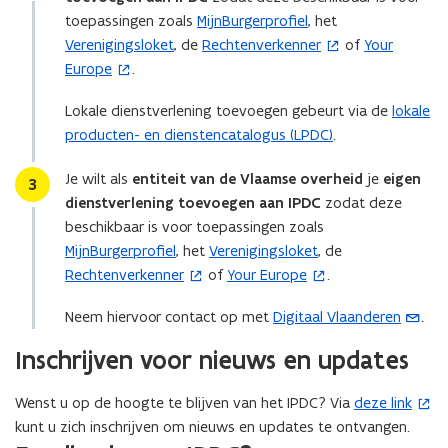
n
toepassingen zoals
MijnBurgerprofiel
, het
t
Verenigingsloket
, de
Rechtenverkenner
of
Your
(
(
i
Europe
.
o
o
n
p
p
n
Lokale dienstverlening toevoegen gebeurt via de
lokale
e
e
i
producten- en dienstencatalogus (LPDC)
.
n
n
e
t
t
u
Je wilt als
entiteit van de Vlaamse overheid
je
eigen
Stap
3
i
i
w
dienstverlening toevoegen aan IPDC
zodat deze
n
n
v
beschikbaar is voor toepassingen zoals
n
n
e
MijnBurgerprofiel
, het
Verenigingsloket
, de
i
i
n
Rechtenverkenner
of
Your Europe
.
(
(
e
e
s
o
o
u
u
t
Neem hiervoor contact op met
Digitaal Vlaanderen
.
(
p
p
w
w
e
o
e
e
Inschrijven voor nieuws en updates
v
v
r
p
n
n
e
e
)
e
t
t
Wenst u op de hoogte te blijven van het IPDC? Via
deze link
(
n
n
n
i
i
kunt u zich inschrijven om nieuws en updates te ontvangen.
o
s
s
t
n
n