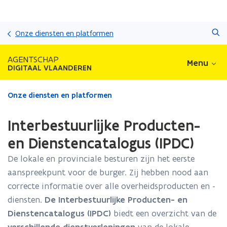
Overslaan
Zoeken
en
Onze diensten en platformen
naar
de
AGENTSCHAP
Menu
inhoud
DIGITAAL VLAANDEREN
gaan
Gedaan
Onze diensten en platformen
met
laden.
Interbestuurlijke Producten-
U
bevindt
en Dienstencatalogus (IPDC)
zich
De lokale en provinciale besturen zijn het eerste
op:
Interbestuurlijke
aanspreekpunt voor de burger. Zij hebben nood aan
Producten-
correcte informatie over alle overheidsproducten en -
en
diensten.
De Interbestuurlijke Producten- en
Dienstencatalogus
(IPDC)
Dienstencatalogus (IPDC)
biedt een overzicht van de