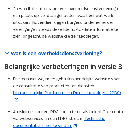
e
e
Zo wordt de informatie over overheidsdienstverlening op
n
n
één plaats up-to-date gehouden, wat heel wat werk
t
t
uitspaart. Bovendien krijgen burgers, ondernemers en
i
i
verenigingen steeds dezelfde up-to-date informatie te
n
n
zien, ongeacht de website die ze raadplegen.
n
n
i
i
e
e
Wat is een overheidsdienstverlening?
u
u
Belangrijke verbeteringen in versie 3
w
w
v
v
Er is een nieuwe, meer gebruiksvriendelijke website voor
e
e
de consultatie van producten- en diensten:
n
n
Interbestuurlijke Producten- en Dienstencatalogus (IPDC)
(
s
s
o
t
t
p
e
e
Aansluiters kunnen IPDC consulteren als Linked Open data
e
r
r
via webservices en een LDES stream.
Technische
(
n
)
)
documentatie is hier te vinden.
o
t