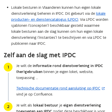
p
i
Lokale besturen in Vlaanderen kunnen hun eigen lokale
e
n
dienstverlening beheren in IPDC. Dit gebeurt via de
lokale
n
n
producten- en dienstencatalogus (LPDC)
. Via LPDC worden
t
i
sjablonen (‘concepten’) beschikbaar gesteld waarmee
i
e
lokale besturen aan de slag kunnen om hun eigen lokale
n
u
dienstverlening (‘instanties’) te beschrijven en via LPDC te
n
w
publiceren naar IPDC.
i
v
e
e
Zelf aan de slag met IPDC
u
n
w
s
Je wilt de
informatie rond dienstverlening in IPDC
Stap
1
v
t
(her)gebruiken
binnen je eigen loket, website,
e
e
toepassing …
n
r
s
Technische documentatie rond aansluiting op IPDC
(
)
t
vind je op Confluence.
o
e
p
Je wilt als
lokaal bestuur
je
eigen dienstverlening
r
Stap
2
e
toevoegen aan IPDC
zodat deze beschikbaar is voor
)