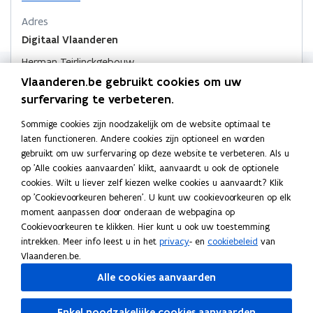
t
n
e
n
n
r
Adres
e
i
)
n
n
k
Digitaal Vlaanderen
r
e
i
i
l
u
)
Herman Teirlinckgebouw
e
e
e
w
Havenlaan 88, 1000 Brussel, België
Vlaanderen.be gebruikt cookies om uw
u
u
m
v
o
Routeplanner
surfervaring te verbeteren.
w
e
w
b
p
n
v
v
o
e
Digitaal Vlaanderen
Sommige cookies zijn noodzakelijk om de website optimaal te
s
e
e
r
n
laten functioneren. Andere cookies zijn optioneel en worden
Koningin Maria Hendrikaplein 70, 9000 Gent, België
t
t
n
n
d
gebruikt om uw surfervaring op deze website te verbeteren. Als u
o
Routeplanner
e
i
s
s
op 'Alle cookies aanvaarden' klikt, aanvaardt u ook de optionele
p
r
n
Postadres
cookies. Wilt u liever zelf kiezen welke cookies u aanvaardt? Klik
t
t
e
n
op 'Cookievoorkeuren beheren'. U kunt uw cookievoorkeuren op elk
e
n
Digitaal Vlaanderen
e
i
moment aanpassen door onderaan de webpagina op
t
r
r
e
Koning Albert II laan 15 bus 224, 1210 Brussel, België
Cookievoorkeuren te klikken. Hier kunt u ook uw toestemming
i
u
intrekken. Meer info leest u in het
privacy
- en
cookiebeleid
van
n
Meer details
w
Vlaanderen.be.
n
v
i
Alle cookies aanvaarden
e
e
n
u
Volg Digitaal Vlaanderen op
s
Enkel noodzakelijke cookies aanvaarden