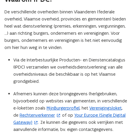
De verschillende overheden binnen Vlaanderen (federale
overheid, Vlaamse overheid, provincies en gemeenten) bieden
heel wat dienstverlening (premies, erkenningen, vergunningen,
...) aan richting burgers, ondernemers en verenigingen. Voor
burgers, ondernemers en verenigingen is het niet eenvoudig
om hier hun weg in te vinden.
Via de Interbestuurlijke Producten- en Dienstencatalogus
(IPDC) verzamelen we overheidsdienstverlening van alle
overheidsniveaus die beschikbaar is op het Vlaamse
grondgebied.
Afnemers kunnen deze brongegevens (her)gebruiken,
bijvoorbeeld op websites van gemeenten, in verschillende
e-loketten zoals
MijnBurgerprofiel
, het
Verenigingsloket
,
de
Rechtenverkenner
of op
Your Europe (Single Digital
(
(
Gateway)
. Ze kunnen die gegevens ook verrijken met
o
o
aanvullende informatie, bv. eigen contactgegevens.
p
p