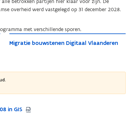
lle betrokken partijen hier klaar voor zijn. De
amse overheid werd vastgelegd op 31 december 2028.
rogramma met verschillende sporen.
M
M
Migratie bouwstenen Digitaal Vlaanderen
i
i
g
g
r
r
a
a
t
t
ud.
i
i
e
e
b
b
o
08 in GIS
o
u
u
w
w
s
s