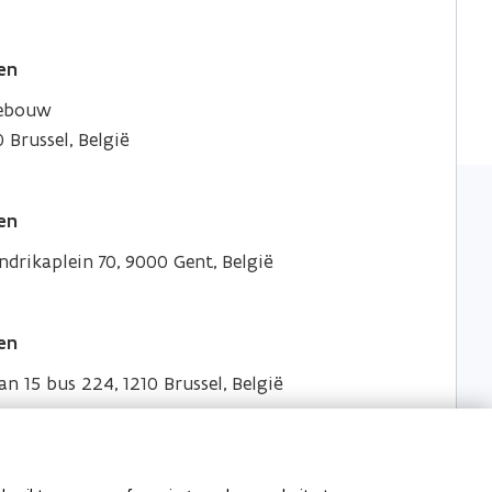
en
gebouw
 Brussel, België
en
drikaplein 70, 9000 Gent, België
en
an 15 bus 224, 1210 Brussel, België