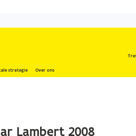
Overslaan
en
naar
de
inhoud
gaan
Tre
tale strategie
Over ons
aar Lambert 2008