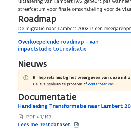
uitfasering van Lambert 1972 gebeurt pas wanneer a
streefdatum voor finale omschakeling voor de Vla
Roadmap
De migratie naar Lambert 2008 is een meerjarenp
O
O
Overkoepelende roadmap - van
v
v
impactstudie tot realisatie
e
e
r
Nieuws
r
k
k
o
o
Er liep iets mis bij het weergeven van deze inho
e
e
Gelieve opnieuw te proberen of
contacteer ons
p
p
Documentatie
e
e
l
H
Handleiding Transformatie naar Lambert 20
H
l
e
a
a
e
PDF • 1,1MB
n
n
n
n
L
Lees me Testdataset
L
d
d
d
d