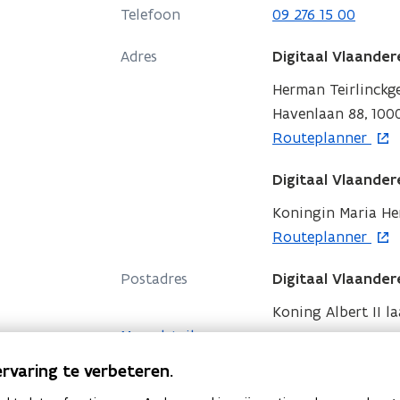
n
a
e
Telefoon
09 276 15 00
t
r
n
i
e
Adres
Digitaal Vlaander
d
n
n
e
Herman Teirlinck
n
r
Havenlaan 88, 1000
i
e
o
Routeplanner
e
n
p
u
Digitaal Vlaander
e
w
n
Koningin Maria Hen
v
t
o
Routeplanner
e
i
p
n
Postadres
Digitaal Vlaander
n
e
s
n
n
Koning Albert II la
t
i
t
Meer details
e
e
i
r
rvaring te verbeteren.
u
n