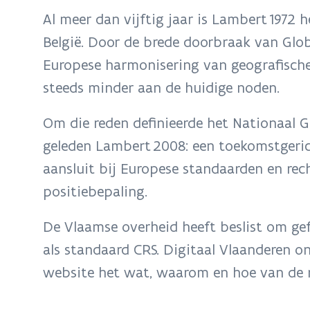
bevindt
Al meer dan vijftig jaar is Lambert 1972 
zich
België. Door de brede doorbraak van Glob
op:
Europese harmonisering van geografische
Van
Lambert
steeds minder aan de huidige noden.
1972
Om die reden definieerde het Nationaal Ge
naar
Lambert
geleden Lambert 2008: een toekomstgeric
2008
aansluit bij Europese standaarden en rec
positiebepaling.
De Vlaamse overheid heeft beslist om ge
als standaard CRS. Digitaal Vlaanderen o
website het wat, waarom en hoe van de 