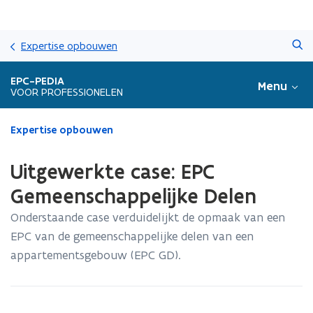
Overslaan
Zoeken
en
Expertise opbouwen
naar
de
EPC-PEDIA
Menu
inhoud
VOOR PROFESSIONELEN
gaan
Gedaan
Expertise opbouwen
met
laden.
Uitgewerkte case: EPC
U
bevindt
Gemeenschappelijke Delen
zich
Onderstaande case verduidelijkt de opmaak van een
op:
Uitgewerkte
EPC van de gemeenschappelijke delen van een
case:
appartementsgebouw (EPC GD).
EPC
Gemeenschappelijke
Delen