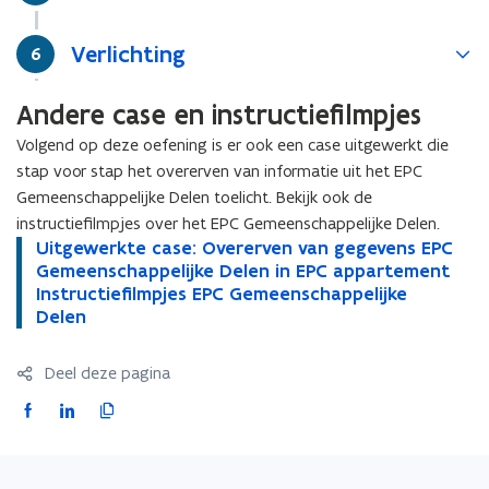
Verlichting
Stap
6
Andere case en instructiefilmpjes
Volgend op deze oefening is er ook een case uitgewerkt die
stap voor stap het overerven van informatie uit het EPC
Gemeenschappelijke Delen toelicht. Bekijk ook de
instructiefilmpjes over het EPC Gemeenschappelijke Delen.
U
Uitgewerkte case: Overerven van gegevens EPC
U
i
Gemeenschappelijke Delen in EPC appartement
i
t
I
Instructiefilmpjes EPC Gemeenschappelijke
t
I
g
n
Delen
g
n
e
s
e
s
w
t
w
t
Deel deze pagina
e
r
e
r
r
u
r
u
F
L
K
k
c
k
c
a
i
o
t
t
t
t
c
n
p
e
i
e
i
e
k
i