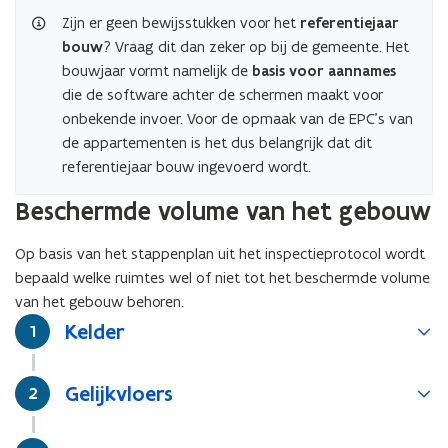
afbeelding
Zijn er geen bewijsstukken voor het
referentiejaar
voor
bouw
? Vraag dit dan zeker op bij de gemeente. Het
een
vergrote
bouwjaar vormt namelijk de
basis voor aannames
weergave)
die de software achter de schermen maakt voor
onbekende invoer. Voor de opmaak van de EPC’s van
de appartementen is het dus belangrijk dat dit
referentiejaar bouw ingevoerd wordt.
Beschermde volume van het gebouw
Op basis van het stappenplan uit het inspectieprotocol wordt
bepaald welke ruimtes wel of niet tot het beschermde volume
van het gebouw behoren.
Kelder
Stap
1
Gelijkvloers
Stap
2