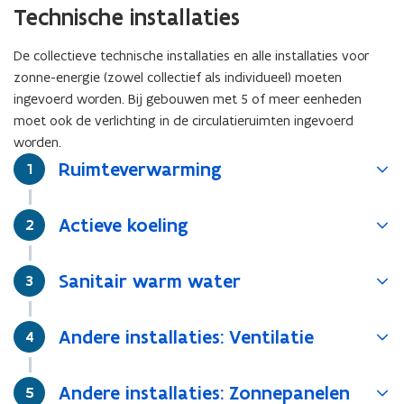
Technische installaties
De collectieve technische installaties en alle installaties voor
zonne-energie (zowel collectief als individueel) moeten
ingevoerd worden. Bij gebouwen met 5 of meer eenheden
moet ook de verlichting in de circulatieruimten ingevoerd
worden.
Ruimteverwarming
Stap
1
Actieve koeling
Stap
2
Sanitair warm water
Stap
3
Andere installaties: Ventilatie
Stap
4
Andere installaties: Zonnepanelen
Stap
5