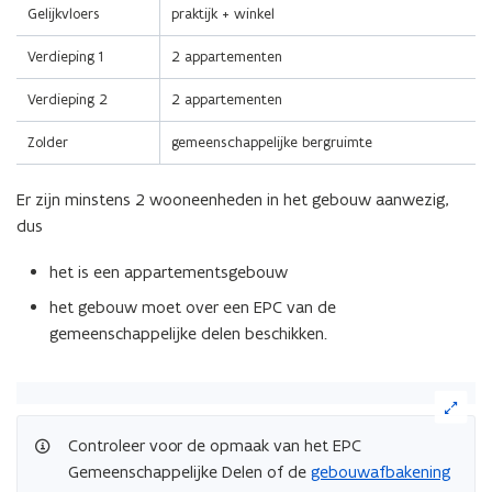
Gelijkvloers
praktijk + winkel
Verdieping 1
2 appartementen
Verdieping 2
2 appartementen
Zolder
gemeenschappelijke bergruimte
Er zijn minstens 2 wooneenheden in het gebouw aanwezig,
dus
het is een appartementsgebouw
het gebouw moet over een EPC van de
gemeenschappelijke delen beschikken.
(Klik
op
de
Controleer voor de opmaak van het EPC
afbeelding
Gemeenschappelijke Delen of de
gebouwafbakening
voor