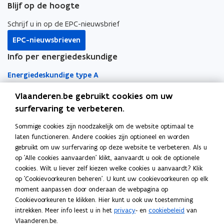
c
e
c
e
Blijf op de hoogte
b
e
e
a
f
a
f
o
d
e
Schrijf u in op de EPC-nieuwsbrief
s
i
s
i
o
i
r
e
l
e
l
EPC-nieuwsbrieven
:
m
:
m
k
n
l
Info per energiedeskundige
O
p
O
p
o
o
i
v
j
v
j
p
p
n
Energiedeskundige type A
e
e
e
e
e
e
k
r
s
r
s
n
n
n
Vlaanderen.be gebruikt cookies om uw
Energiedeskundige type D
e
E
e
E
t
t
a
surfervaring te verbeteren.
Snel naar
r
P
r
P
i
i
a
v
C
v
C
Sommige cookies zijn noodzakelijk om de website optimaal te
EPC-regelgeving
e
G
e
G
n
n
r
laten functioneren. Andere cookies zijn optioneel en worden
n
e
n
e
n
n
k
gebruikt om uw surfervaring op deze website te verbeteren. Als u
o
EPC-wegwijzer
v
m
v
m
i
i
l
op 'Alle cookies aanvaarden' klikt, aanvaardt u ook de optionele
p
a
e
a
e
e
e
e
cookies. Wilt u liever zelf kiezen welke cookies u aanvaardt? Klik
EPC Overzicht voor de burger
n
e
n
e
e
u
u
m
op 'Cookievoorkeuren beheren'. U kunt uw cookievoorkeuren op elk
g
n
Software
g
n
n
moment aanpassen door onderaan de webpagina op
w
w
b
e
s
e
s
t
Cookievoorkeuren te klikken. Hier kunt u ook uw toestemming
o
Energieprestatiedatabank
v
v
o
g
c
g
c
i
intrekken. Meer info leest u in het
privacy
- en
cookiebeleid
van
p
e
h
e
h
e
e
r
n
Vlaanderen.be.
o