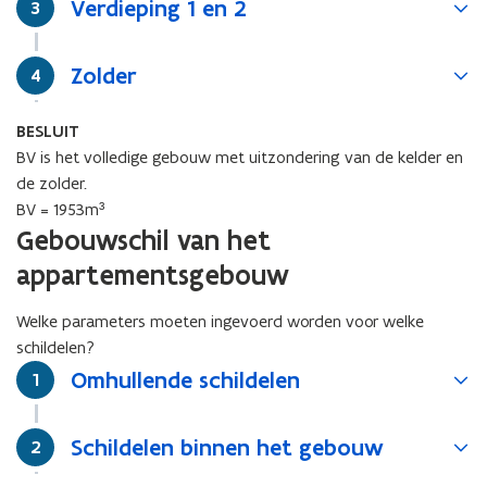
Verdieping 1 en 2
Stap
3
Zolder
Stap
4
BESLUIT
BV is het volledige gebouw met uitzondering van de kelder en
de zolder.
BV = 1953m³
Gebouwschil van het
appartementsgebouw
Welke parameters moeten ingevoerd worden voor welke
schildelen?
Omhullende schildelen
Stap
1
Schildelen binnen het gebouw
Stap
2