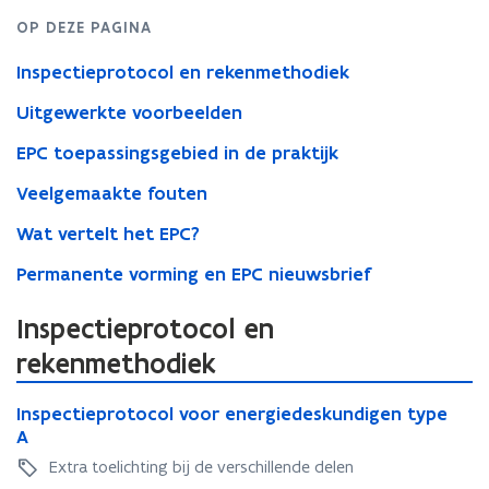
OP DEZE PAGINA
Inspectieprotocol en rekenmethodiek
Uitgewerkte voorbeelden
EPC toepassingsgebied in de praktijk
Veelgemaakte fouten
Wat vertelt het EPC?
Permanente vorming en EPC nieuwsbrief
Inspectieprotocol en
rekenmethodiek
I
I
Inspectieprotocol voor energiedeskundigen type
n
n
A
s
s
p
Extra toelichting bij de verschillende delen
p
e