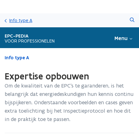
Overslaan
Zoeken
en
Info type A
naar
de
EPC-PEDIA
Menu
inhoud
VOOR PROFESSIONELEN
gaan
Gedaan
Info type A
met
laden.
Expertise opbouwen
U
bevindt
Om de kwaliteit van de EPC’s te garanderen, is het
zich
belangrijk dat energiedeskundigen hun kennis continu
op:
bijspijkeren. Onderstaande voorbeelden en cases geven
Expertise
opbouwen
extra toelichting bij het Inspectieprotocol en hoe dit
in de praktijk toe te passen.