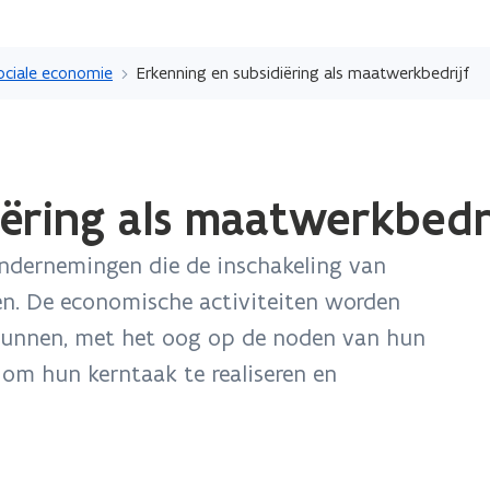
Overslaan
en
ociale economie
Erkenning en subsidiëring als maatwerkbedrijf
naar
de
inhoud
gaan
iëring als maatwerkbedri
ondernemingen die de inschakeling van
n. De economische activiteiten worden
kunnen, met het oog op de noden van hun
om hun kerntaak te realiseren en