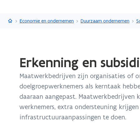
Vlaanderen.be
Economie en ondernemen
Duurzaam ondernemen
S
Gedaan
Erkenning en subsid
met
laden.
Maatwerkbedrijven zijn organisaties of 
U
bevindt
doelgroepwerknemers als kerntaak hebbe
zich
daaraan aangepast. Maatwerkbedrijven 
op:
werknemers, extra ondersteuning krijgen 
Erkenning
infrastructuuraanpassingen te doen.
en
subsidiëring
als