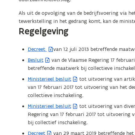
Als uit de opvolging van de bedrijfsvoering via he
tewerkstelling in het gedrang komt, kan de minis
Regelgeving
Decreet
van 12 juli 2013 betreffende maatwe
(
b
Besluit
van de Vlaamse Regering 17 februari 
(
e
betreffende maatwerk bij collectieve inschakel
b
s
e
Ministerieel besluit
tot uitvoering van artik
(
t
s
van 17 februari 2017 tot uitvoering van het de
b
a
t
collectieve inschakeling.
e
n
a
s
Ministerieel besluit
tot uitvoering van diver
d
(
n
t
Regering van 17 februari 2017 tot uitvoering 
o
b
d
a
bij collectief inschakeling.
p
e
o
n
e
s
Decreet
van 29 maart 2019 betreffende het k
p
(