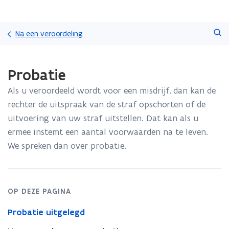
Overslaan
Zoeken
en
Na een veroordeling
naar
de
Gedaan
inhoud
Probatie
met
gaan
laden.
Als u veroordeeld wordt voor een misdrijf, dan kan de
U
bevindt
rechter de uitspraak van de straf opschorten of de
zich
uitvoering van uw straf uitstellen. Dat kan als u
op:
ermee instemt een aantal voorwaarden na te leven.
Probatie
We spreken dan over probatie.
OP DEZE PAGINA
Probatie uitgelegd