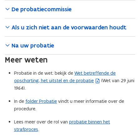
De probatiecommissie
Als u zich niet aan de voorwaarden houdt
Na uw probatie
Meer weten
Probatie in de wet: bekijk de
Wet betreffende de
(
opschorting, het uitstel en de probatie
(Wet van 29 juni
b
1964).
e
s
In de
folder Probatie
vindt u meer informatie over de
t
procedure.
a
n
Lees meer over de rol van
probatie binnen het
d
strafproces
.
o