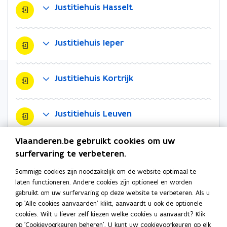
Justitiehuis Hasselt
v
v
o
e
e
r
n
n
d
Justitiehuis Ieper
s
s
t
t
e
e
Justitiehuis Kortrijk
r
r
Justitiehuis Leuven
Vlaanderen.be gebruikt cookies om uw
Justitiehuis Mechelen
surfervaring te verbeteren.
Sommige cookies zijn noodzakelijk om de website optimaal te
laten functioneren. Andere cookies zijn optioneel en worden
Justitiehuis Oudenaarde
gebruikt om uw surfervaring op deze website te verbeteren. Als u
op 'Alle cookies aanvaarden' klikt, aanvaardt u ook de optionele
cookies. Wilt u liever zelf kiezen welke cookies u aanvaardt? Klik
Justitiehuis Tongeren
op 'Cookievoorkeuren beheren'. U kunt uw cookievoorkeuren op elk