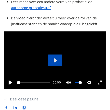
p
Lees meer over een andere vorm van probatie: de
e
autonome probatiestraf
.
n
De video hieronder vertelt u meer over de rol van de
t
justitieassistent en de manier waarop die u begeleidt.
i
n
n
i
e
u
w
v
Play
e
n
00:00
s
Play
Mute
Settings
Enter
t
fullsc
e
Deel deze pagina
r
)
F
L
K