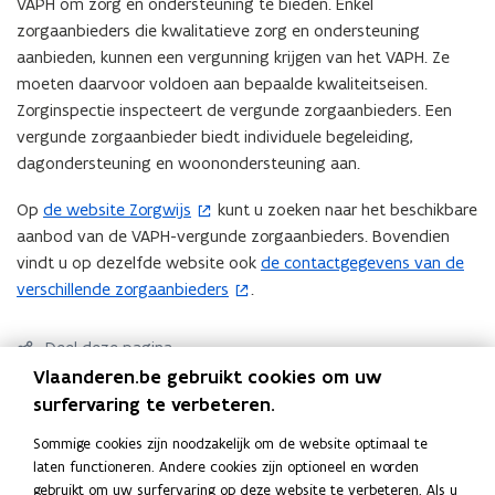
VAPH om zorg en ondersteuning te bieden. Enkel
e
zorgaanbieders die kwalitatieve zorg en ondersteuning
r
aanbieden, kunnen een vergunning krijgen van het VAPH. Ze
)
moeten daarvoor voldoen aan bepaalde kwaliteitseisen.
Zorginspectie inspecteert de vergunde zorgaanbieders. Een
vergunde zorgaanbieder biedt individuele begeleiding,
dagondersteuning en woonondersteuning aan.
Op
de website Zorgwijs
kunt u zoeken naar het beschikbare
(
aanbod van de VAPH-vergunde zorgaanbieders. Bovendien
o
vindt u op dezelfde website ook
de contactgegevens van de
p
(
verschillende zorgaanbieders
.
e
o
n
p
t
e
Deel deze pagina
i
n
Vlaanderen.be gebruikt cookies om uw
F
L
K
n
t
surfervaring te verbeteren.
a
i
o
n
i
c
n
p
Contact
Sommige cookies zijn noodzakelijk om de website optimaal te
i
n
e
k
i
laten functioneren. Andere cookies zijn optioneel en worden
e
n
b
e
e
gebruikt om uw surfervaring op deze website te verbeteren. Als u