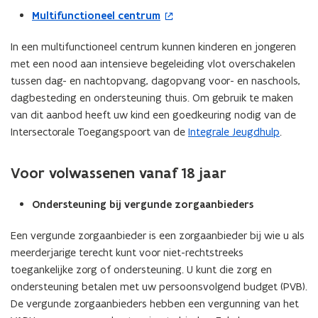
Multifunctioneel centrum
(
o
In een multifunctioneel centrum kunnen kinderen en jongeren
p
met een nood aan intensieve begeleiding vlot overschakelen
e
tussen dag- en nachtopvang, dagopvang voor- en naschools,
n
dagbesteding en ondersteuning thuis. Om gebruik te maken
t
van dit aanbod heeft uw kind een goedkeuring nodig van de
i
Intersectorale Toegangspoort van de
Integrale Jeugdhulp
.
n
n
i
Voor volwassenen vanaf 18 jaar
e
u
Ondersteuning bij vergunde zorgaanbieders
w
Een vergunde zorgaanbieder is een zorgaanbieder bij wie u als
v
meerderjarige terecht kunt voor niet-rechtstreeks
e
toegankelijke zorg of ondersteuning. U kunt die zorg en
n
ondersteuning betalen met uw persoonsvolgend budget (PVB).
s
De vergunde zorgaanbieders hebben een vergunning van het
t