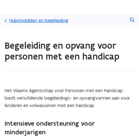
Overslaan
Zoeken
en
Hulpmiddelen en begeleiding
naar
de
Gedaan
inhoud
Begeleiding en opvang voor
met
gaan
laden.
personen met een handicap
U
bevindt
zich
op:
Begeleiding
en
Het Vlaams Agentschap voor Personen met een Handicap
opvang
biedt verschillende begeleidings- en opvangvormen aan voor
voor
kinderen en volwassenen met een handicap
personen
met
een
Intensieve ondersteuning voor
handicap
minderjarigen