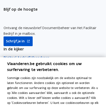
e
V
f
f
t
V
Blijf op de hoogte
l
o
o
e
l
a
r
r
r
a
a
m
m
a
m
a
a
Ontvang de nieuwsbrief Documentbeheer van Het Facilitair
m
s
t
t
s
Bedrijf in je mailbox.
e
i
i
e
opent
o
e
e
Schrijf je in
o
in
v
m
m
v
nieuw
In de kijker
e
a
a
e
venster
r
n
n
Digitaal Archief Vlaanderen
r
h
a
a
h
Vlaanderen.be gebruikt cookies om uw
e
g
g
e
DigiPost
i
e
surfervaring te verbeteren.
e
i
d
m
m
d
Sommige cookies zijn noodzakelijk om de website optimaal te
Archiefdepot Vlaamse overheid
e
e
laten functioneren. Andere cookies zijn optioneel en worden
n
n
gebruikt om uw surfervaring op deze website te verbeteren. Als u
t
Selecteren en vernietigen
t
op 'Alle cookies aanvaarden' klikt, aanvaardt u ook de optionele
(
(
cookies. Wilt u liever zelf kiezen welke cookies u aanvaardt? Klik
C
C
Elektronische handtekening
op 'Cookievoorkeuren beheren'. U kunt uw cookievoorkeuren op elk
o
o
Snel naar