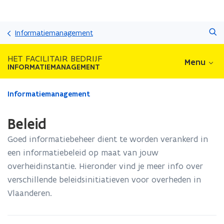
Overslaan
Zoeken
en
Informatiemanagement
naar
de
HET FACILITAIR BEDRIJF
Menu
inhoud
INFORMATIEMANAGEMENT
gaan
Gedaan
Informatiemanagement
met
laden.
Beleid
U
bevindt
Goed informatiebeheer dient te worden verankerd in
zich
een informatiebeleid op maat van jouw
op:
overheidinstantie. Hieronder vind je meer info over
Beleid
verschillende beleidsinitiatieven voor overheden in
Vlaanderen.