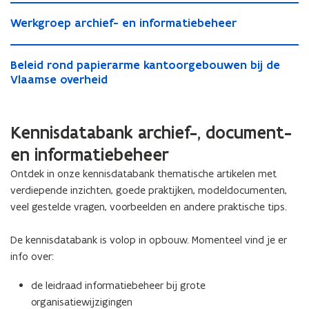
W
W
Werkgroep archief- en informatiebeheer
e
e
r
r
B
k
B
Beleid rond papierarme kantoorgebouwen bij de
k
e
g
e
Vlaamse overheid
g
l
r
l
r
e
o
e
o
i
e
i
e
d
p
Kennisdatabank archief-, document-
d
p
r
a
r
en informatiebeheer
a
o
r
o
r
n
c
Ontdek in onze kennisdatabank thematische artikelen met
n
c
d
h
verdiepende inzichten, goede praktijken, modeldocumenten,
d
h
p
i
veel gestelde vragen, voorbeelden en andere praktische tips.
p
i
a
e
a
e
p
f
p
f
i
De kennisdatabank is volop in opbouw. Momenteel vind je er
-
i
-
e
e
info over:
e
e
r
n
r
n
a
i
de leidraad informatiebeheer bij grote
a
i
r
n
organisatiewijzigingen