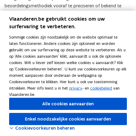
beoordelingsmethodiek vooraf te preciseren of bekend te
maken, zij het dat zulks in veel gevallen zeker kan bijdragen tot
Vlaanderen.be gebruikt cookies om uw
een hogere transparantie van de procedure. Teneinde
surfervaring te verbeteren.
manipulatie van de rangschikking tegen te gaan, is er wél een
principiële plicht om de beoordelingsmethodiek vast te stellen
Sommige cookies zijn noodzakelijk om de website optimaal te
vóórdat de offertes worden geopend. Van die verplichting kan
laten functioneren. Andere cookies zijn optioneel en worden
slechts worden afgeweken indien het 'om aantoonbare
gebruikt om uw surfervaring op deze website te verbeteren. Als u
redenen' niet mogelijk zou zijn de beoordelingsmethodiek
op 'Alle cookies aanvaarden' klikt, aanvaardt u ook de optionele
cookies. Wilt u liever zelf kiezen welke cookies u aanvaardt? Klik
vooraf te bepalen (NV TNS DIMARSO arrest van 14 juli 2016 (C-
op 'Cookievoorkeuren beheren'. U kunt uw cookievoorkeuren op elk
6/15)).
moment aanpassen door onderaan de webpagina op
Cookievoorkeuren te klikken. Hier kunt u ook uw toestemming
Het niet vooraf meedelen van de beoordelingsmethodiek
intrekken. Meer info leest u in het
privacy
- en
cookiebeleid
van
vergroot inderdaad de “speelmarge” bij de
gunning
. Het
Vlaanderen.be.
behoort tot de beoordelingsvrijheid van de overheid de
Alle cookies aanvaarden
volgens haar best geschikte beoordelingsmethode van de
gunningscriteria te kiezen, zij het dat die vrijheid beperkt
Enkel noodzakelijke cookies aanvaarden
wordt door de beginselen van behoorlijk bestuur en door
hetgeen zijzelf in haar bestek heeft bepaald.
Cookievoorkeuren beheren