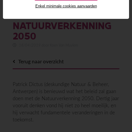
PATRICK DICTUS OVER
Enkel minimale cookies aanvaarden
DE
NATUURVERKENNING
2050
18/04/2019 door Koen Van Muylem
Terug naar overzicht
Patrick Dictus (deskundige Natuur & Beheer,
Antwerpen) is benieuwd wat het beleid zal gaan
doen met de Natuurverkenning 2050. Dertig jaar
vooruit denken vond hij niet zo heel moeilijk, en
hij verwacht fundamentele veranderingen in de
toekomst.