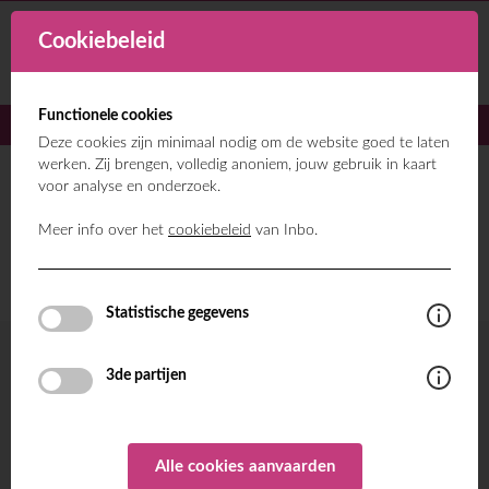
Cookiebeleid
Functionele cookies
Deze cookies zijn minimaal nodig om de website goed te laten
werken. Zij brengen, volledig anoniem, jouw gebruik in kaart
voor analyse en onderzoek.
Meer info over het
cookiebeleid
van Inbo.
DE STROOM VAN DE
ECONOMIE BENUTTEN
Statistische gegevens
3de partijen
'DE STROOM VAN DE
ECONOMIE BENUTTEN' IN EEN
NOTENDOP
Alle cookies aanvaarden