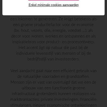
Enkel minimale cookies aanvaarden
In de kijkrichting ‘De stroom van de economie
benutten’ is de natuur een waardevol middel om
een inkomen te genereren. Ze krijgt betekenis als
een groene productiefactor voor de economie
(bv. hout, vezels, olie, energie, voedsel …), als
decor voor wonen, werken en ontspannen en als
inspiratiebron voor product- en procesontwerp.
Het accent ligt op natuur die past bij de
individuele levensstijl van mensen of bij de
bedrijfsstijl van investeerders.
Veel aandacht gaat naar een efficiënt gebruik van
de natuurlijke voorraden en grondstoffen.
Mensen zijn er vast van overtuigd dat we een de
uitbouw van een functionele groene
infrastructuur grotendeels kunnen realiseren via
markttransacties: private investeringen, financiële
stimulansen, nieuwe economische ontwikkelingen