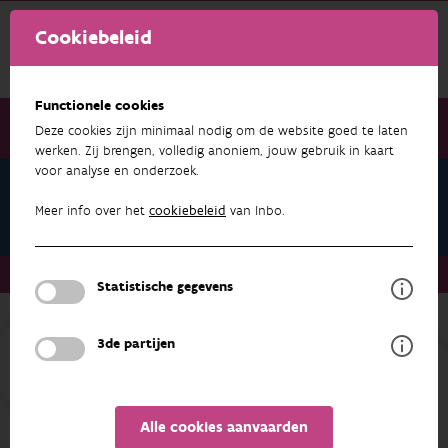
Cookiebeleid
Functionele cookies
Deze cookies zijn minimaal nodig om de website goed te laten
werken. Zij brengen, volledig anoniem, jouw gebruik in kaart
voor analyse en onderzoek.
Onderzoek & resultaten
Data & Applicaties
Meer info over het
cookiebeleid
van Inbo.
Onderzoek & resultaten
Data & Applicaties
Statistische gegevens
3de partijen
ONDERZOEK & RESULTATEN
NATUURINDICATOREN
Alle cookies aanvaarden
In functie van kwaliteitsvolle opslag, beheer en