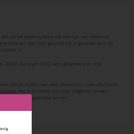
een online expertsysteem dat een lijst van inheemse
heidsklassen (van zeer geschikt tot ongeschikt) voor elk
hikbaar is.
s, 2000] dat begin 2000 werd gelanceerd en vele
atet
. Vanuit BOBO+ kan men doorklikken naar informatie
Ecopedia
. Het is de ideale tool voor diegenen die een
se, standplaatsgeschikte soorten.
ledig