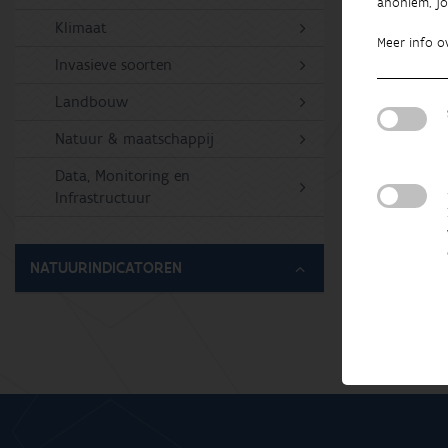
anoniem, jo
Klimaat
Meer info o
Invasieve soorten
Landbouw
Natuur & maatschappij
Data, Monitoring en
Infrastructuur
NATUURINDICATOREN