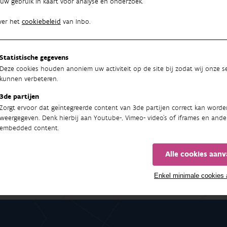
uw gebruik in kaart voor analyse en onderzoek.
ver het
cookiebeleid
van Inbo.
Statistische gegevens
Deze cookies houden anoniem uw activiteit op de site bij zodat wij onze se
kunnen verbeteren.
3de partijen
Zorgt ervoor dat geïntegreerde content van 3de partijen correct kan worde
weergegeven. Denk hierbij aan Youtube-, Vimeo- video's of iframes en ande
embedded content.
Alle cookies aan
Enkel minimale cookies