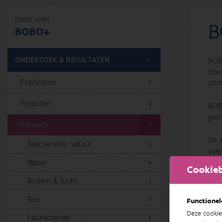
meer over
B
BOBO+
ONDERZOEK & RESULTATEN
BOB
boom
Publicaties
per
Projecten
BOB
gebr
Datasets
De 
Beschermde natuur
ove
per
Water
Cookieb
Bodem & lucht
>> 
Bos
Functionel
Deze cookie
Faunabeheer