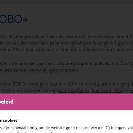
OBO+
O+ (BOdemgeschiktheid van BOmen en struiken in Vlaanderen) is 
- en struiksoorten kan genereren gerangschikt volgens 5 geschikt
ceel in Vlaanderen waarvan voldoende bodemkaartinformatie besc
O+ is de opvolger van het computerprogramma BOBO v 1.1 [De Vo
uikers kende, vooral bij groendiensten.
online BOBO+ werd gereleased in 2014 en wordt periodisch
geüpd
r boom- en struiksoorten op
Bomenwijzer.be
,
Plantvanhier.be
en
ceel willen bebossen of een houtkant willen aanleggen met inheem
eleid
naar BOBO+
e cookies
s zijn minimaal nodig om de website goed te laten werken. Zij brengen, vol