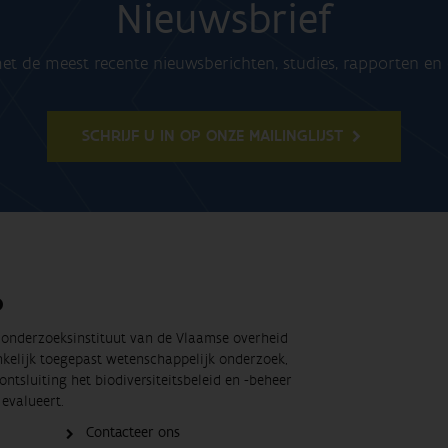
Nieuwsbrief
t de meest recente nieuwsberichten, studies, rapporten e
SCHRIJF U IN OP ONZE MAILINGLIJST
O
t onderzoeksinstituut van de Vlaamse overheid
nkelijk toegepast wetenschappelijk onderzoek,
ontsluiting het biodiversiteitsbeleid en -beheer
evalueert.
Contacteer ons