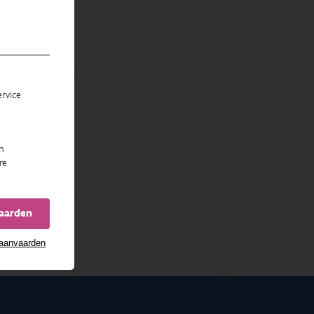
rvice
n
re
vaarden
 aanvaarden