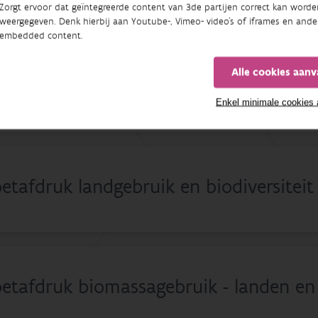
Zorgt ervoor dat geïntegreerde content van 3de partijen correct kan worde
weergegeven. Denk hierbij aan Youtube-, Vimeo- video's of iframes en ande
embedded content.
Alle cookies aan
ebouwde percelen
Enkel minimale cookies
etafdruk landgebruik en biodiversiteit
etafdruk biomassagebruik - landen en