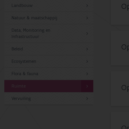
Op
Landbouw
Natuur & maatschappij
Data, Monitoring en
Infrastructuur
Op
Beleid
Ecosystemen
Flora & fauna
Op
Ruimte
Vervuiling
Op