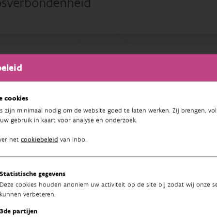
osverbondenheid
eleid
nctionele connectiviteit van bescher
e cookies
s zijn minimaal nodig om de website goed te laten werken. Zij brengen, vol
uw gebruik in kaart voor analyse en onderzoek.
ndeel bosrand
ver het
cookiebeleid
van Inbo.
Statistische gegevens
Deze cookies houden anoniem uw activiteit op de site bij zodat wij onze se
kunnen verbeteren.
chtvervuiling in Natura 2000-gebied
3de partijen