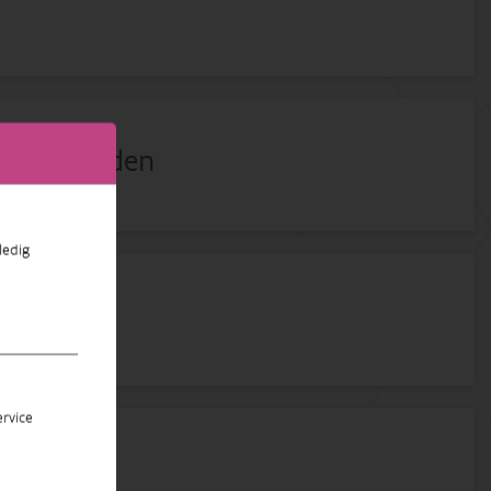
mde gebieden
ledig
rvice