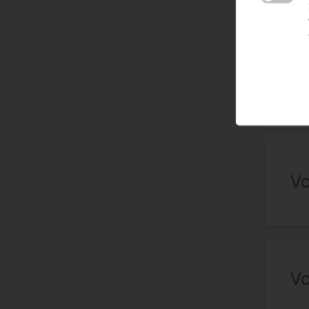
B
Vo
Vo