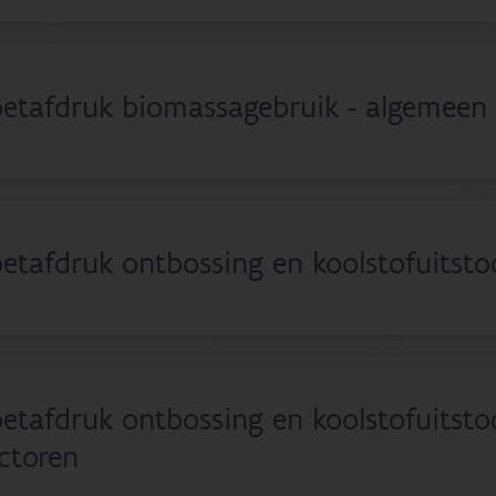
etafdruk biomassagebruik - algemeen
etafdruk ontbossing en koolstofuitsto
etafdruk ontbossing en koolstofuitstoo
ctoren