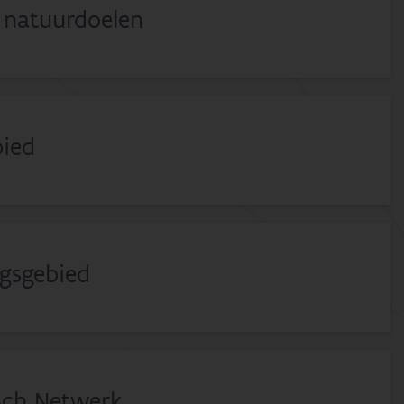
 natuurdoelen
bied
gsgebied
sch Netwerk