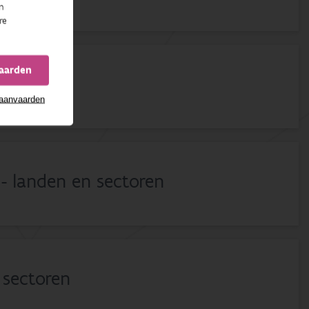
n
re
vaarden
 aanvaarden
 - landen en sectoren
 sectoren