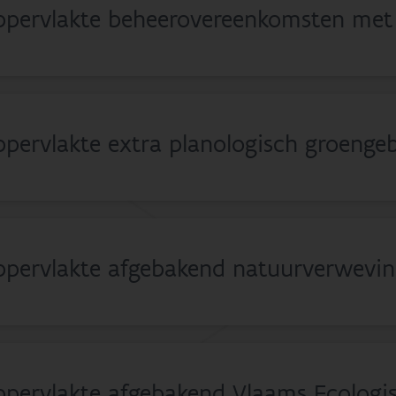
pervlakte beheerovereenkomsten met
pervlakte extra planologisch groenge
pervlakte afgebakend natuurverwevin
pervlakte afgebakend Vlaams Ecologi