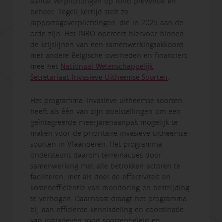
aantal verplichtingen op rond preventie en
beheer. Tegelijkertijd stelt ze
rapportageverplichtingen, die in 2025 aan de
orde zijn. Het INBO opereert hiervoor binnen
de krijtlijnen van een samenwerkingsakkoord
met andere Belgische overheden en financiert
mee het
Nationaal Wetenschappelijk
Secretariaat Invasieve Uitheemse Soorten
.
Het programma ‘invasieve uitheemse soorten’
heeft als één van zijn doelstellingen om een
geïntegreerde meerjarenaanpak mogelijk te
maken voor de prioritaire invasieve uitheemse
soorten in Vlaanderen. Het programma
ondersteunt daarom terreinacties door
samenwerking met alle betrokken actoren te
faciliteren, met als doel de effectiviteit en
kostenefficiëntie van monitoring en bestrijding
te verhogen. Daarnaast draagt het programma
bij aan efficiënte kennisdeling en coördinatie
van initiatieven rond soortenbeleid en