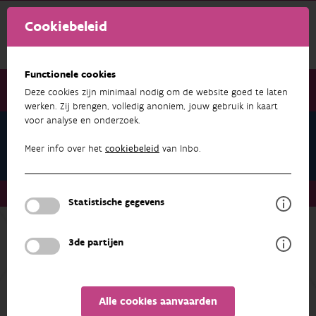
Cookiebeleid
Functionele cookies
Deze cookies zijn minimaal nodig om de website goed te laten
werken. Zij brengen, volledig anoniem, jouw gebruik in kaart
voor analyse en onderzoek.
Onderzoek & resultaten
Invasieve soorten
Meer info over het
cookiebeleid
van Inbo.
Onderzoek & resultaten
Invasieve soorten
Statistische gegevens
3de partijen
meer over
INVASIEVE SOORTEN
ONDERZOEK & RESULTATEN
Alle cookies aanvaarden