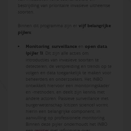
bestrijding van prioritaire invasieve uitheemse
soorten.
Binnen dit programma zijn er
vijf belangrijke
pijlers
:
Monitoring
,
surveillance
en
open data
(
pijler 1)
. Dit zijn alle acties om
introducties van invasieve soorten te
detecteren, de verspreiding en trends op te
volgen en data toegankelijk te maken voor
beheerders en onderzoekers. Het INBO
ontwikkelt hiervoor een monitoringskader
en -methoden, en deelt zijn kennis met
andere actoren. Passieve surveillance met
burgerwetenschap (citizen science) vormt
hierin een belangrijke component, in
aanvulling op professionele monitoring.
Binnen deze pijler onderhoudt het INBO
een
register
met informatie over