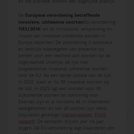
en het publieke domein een dagelijkse praktijk.
De
Europese verordening betreffende
invasieve
, uitheemse soorten
(EU-verordening
1143/2014
) wil de introductie, verspreiding en
impact van invasieve uitheemse soorten in
Europa beperken. De verordening is ambitieus
en bestrijkt maatregelen van preventie tot
beheer voor een veelheid aan soorten op de
zogenaamde Unielijst, de lijst met
zorgwekkende invasieve, uitheemse soorten
voor de EU. Na een derde update van de lijst
in 2022, staan er nu 88 invasieve soorten op
de lijst. In 2025 ligt een voorstel voor 30
bijkomende soorten ter stemming voor.
Daarvan zijn er al minstens 46 in Vlaanderen
waargenomen en van 28 soorten zijn reeds
populaties gevestigd (
natuurrapport
,
PrIUS
rapport
). De aantallen blijven jaar na jaar
stijgen. De EU-verordening legt Vlaanderen een