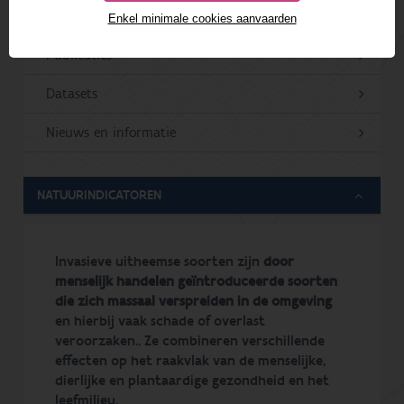
Projecten
Enkel minimale cookies aanvaarden
Publicaties
Datasets
Nieuws en informatie
NATUURINDICATOREN
Invasieve uitheemse soorten zijn
door
menselijk handelen geïntroduceerde soorten
die zich massaal verspreiden in de omgeving
en hierbij vaak schade of overlast
veroorzaken.. Ze combineren verschillende
effecten op het raakvlak van de menselijke,
dierlijke en plantaardige gezondheid en het
leefmilieu.