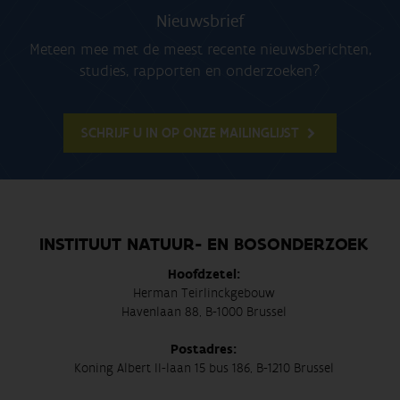
Nieuwsbrief
Meteen mee met de meest recente nieuwsberichten,
studies, rapporten en onderzoeken?
SCHRIJF U IN OP ONZE MAILINGLIJST
INSTITUUT NATUUR- EN BOSONDERZOEK
Hoofdzetel:
Herman Teirlinckgebouw
Havenlaan 88, B-1000 Brussel
Postadres:
Koning Albert II-laan 15 bus 186, B-1210 Brussel