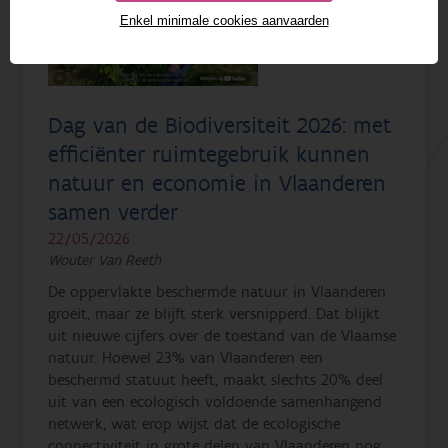
Enkel minimale cookies aanvaarden
Dag van de Biodiversiteit 2026: met
efficiënter ruimtegebruik kunnen
natuur en economie in Vlaanderen
samen verder
22/05/2026
Wouter Van Reeth
De oppervlakte beschermde natuur in Vlaanderen
groeit, maar ze blijft sterk versnipperd. Dat blijkt
uit nieuwe cijfers over de toestand van de Vlaamse
natuur. Hoewel 23% van Vlaanderen een
beschermd statuut heeft, maakt slechts 20% deel
uit van een ecologisch voldoende samenhangend
netwerk, wat erop wijst dat de ecologische
connectiviteit in grote delen van Vlaanderen nog