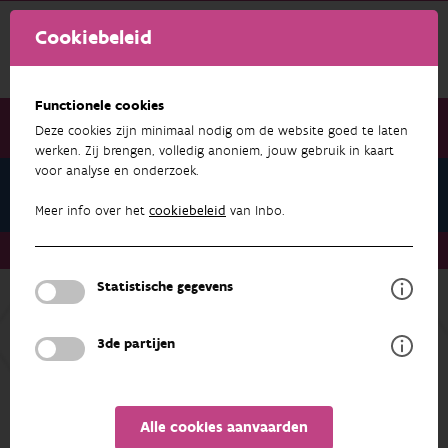
Cookiebeleid
Functionele cookies
Deze cookies zijn minimaal nodig om de website goed te laten
werken. Zij brengen, volledig anoniem, jouw gebruik in kaart
voor analyse en onderzoek.
Pers
Meer info over het
cookiebeleid
van Inbo.
Pers
Statistische gegevens
Hier vindt u de persberichten van het INBO sinds het
begin van 2019.
3de partijen
1 - 6 van 69 resultaten
Alle cookies aanvaarden