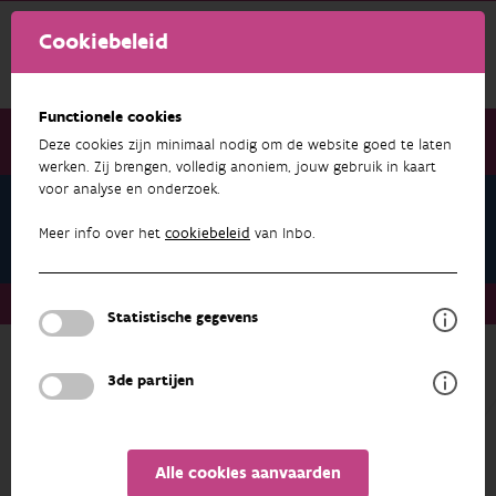
Cookiebeleid
Functionele cookies
Deze cookies zijn minimaal nodig om de website goed te laten
werken. Zij brengen, volledig anoniem, jouw gebruik in kaart
voor analyse en onderzoek.
Onderzoek & resultaten
Klimaat
Meer info over het
cookiebeleid
van Inbo.
Onderzoek & resultaten
Klimaat
Datasets
Statistische gegevens
3de partijen
meer over
KLIMAAT
SUBTHEMA'S
Alle cookies aanvaarden