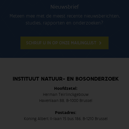
Nieuwsbrief
Meteen mee met de meest recente nieuwsberichten,
studies, rapporten en onderzoeken?
SCHRIJF U IN OP ONZE MAILINGLIJST
INSTITUUT NATUUR- EN BOSONDERZOEK
Hoofdzetel:
Herman Teirlinckgebouw
Havenlaan 88, B-1000 Brussel
Postadres:
Koning Albert II-laan 15 bus 186, B-1210 Brussel