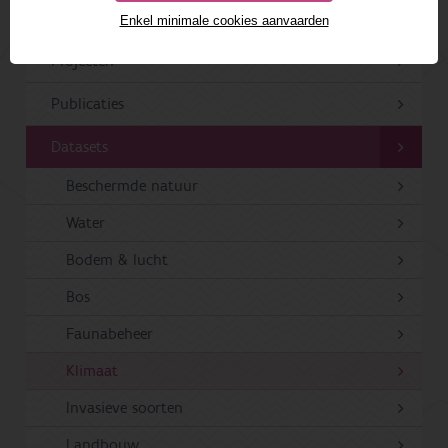
ONDERZOEK & RESULTATEN
Enkel minimale cookies aanvaarden
Projecten
Publicaties
Datasets
Beschermde natuur
Water
Bodem & lucht
Bos
Faunabeheer
Klimaat
Invasieve soorten
Landbouw