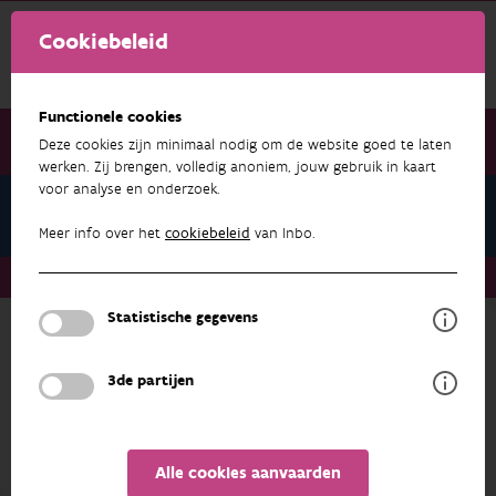
Cookiebeleid
Functionele cookies
Deze cookies zijn minimaal nodig om de website goed te laten
werken. Zij brengen, volledig anoniem, jouw gebruik in kaart
voor analyse en onderzoek.
Opendatabeleid
Meer info over het
cookiebeleid
van Inbo.
Opendatabeleid
Statistische gegevens
Opendatabeleid
3de partijen
Waarom open data?
In zijn missie geeft het Instituut voor Natuur-
en Bosonderzoek (INBO) aan dat het inzicht wil
Alle cookies aanvaarden
geven in natuur en bos via kwaliteitsvol