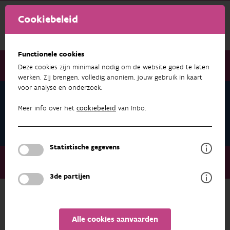
Cookiebeleid
Functionele cookies
Deze cookies zijn minimaal nodig om de website goed te laten
werken. Zij brengen, volledig anoniem, jouw gebruik in kaart
voor analyse en onderzoek.
Onderzoek & resultaten
Vlaamse Risicoatlas vogels / vleermuizen
Meer info over het
cookiebeleid
van Inbo.
- windturbines
Statistische gegevens
Onderzoek & resultaten
Data & Applicaties
Vlaamse Risicoatlas vogels / vleermuizen - windturbines
3de partijen
Terug naar data & applicaties
Alle cookies aanvaarden
meer over