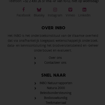
Telefoon:
+32 2 430 26 37 (ma -vr van 10-12, niet op woensdag)
Facebook
Bluesky
Instagram
Vimeo
LinkedIn
OVER INBO
Het INBO is het onderzoeksinstituut van de Vlaamse overheid
dat via onafhankelijk toegepast wetenschappelijk onderzoek,
data- en kennisontsluiting het biodiversiteitsbeleid en -beheer
onderbouwt en evalueert.
Over ons
Contacteer ons
SNEL NAAR
INBO Natuurrapporten
Natura 2000
Beleidsondersteuning
Bosbouwkundig
Teeltmateriaal