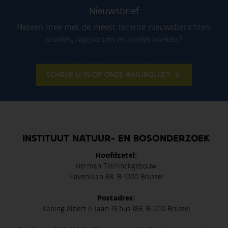
Nieuwsbrief
Meteen mee met de meest recente nieuwsberichten,
studies, rapporten en onderzoeken?
SCHRIJF U IN OP ONZE MAILINGLIJST
INSTITUUT NATUUR- EN BOSONDERZOEK
Hoofdzetel:
Herman Teirlinckgebouw
Havenlaan 88, B-1000 Brussel
Postadres:
Koning Albert II-laan 15 bus 186, B-1210 Brussel