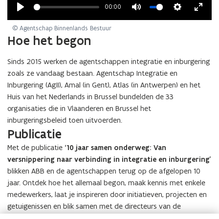
00:00
Play
Mute
Settings
Enter
© Agentschap Binnenlands Bestuur
fullsc
Hoe het begon
Sinds 2015 werken de agentschappen integratie en inburgering
zoals ze vandaag bestaan. Agentschap Integratie en
Inburgering (AgII), Amal (in Gent), Atlas (in Antwerpen) en het
Huis van het Nederlands in Brussel bundelden de 33
organisaties die in Vlaanderen en Brussel het
inburgeringsbeleid toen uitvoerden.
Publicatie
Met de publicatie
‘10 jaar samen onderweg: Van
versnippering naar verbinding in integratie en inburgering’
blikken ABB en de agentschappen terug op de afgelopen 10
jaar. Ontdek hoe het allemaal begon, maak kennis met enkele
medewerkers, laat je inspireren door initiatieven, projecten en
getuigenissen en blik samen met de directeurs van de
agentschappen vooruit naar de toekomst.