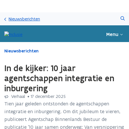
Overslaan
Zoeken
en
Nieuwsberichten
naar
de
Menu
inhoud
gaan
Gedaan
Nieuwsberichten
met
laden.
In de kijker: 10 jaar
U
bevindt
agentschappen integratie en
zich
inburgering
op:
In
Verhaal
 •
17 december 2025
de
Tien jaar geleden ontstonden de agentschappen
kijker:
integratie en inburgering. Om dit jubileum te vieren,
10
jaar
publiceert Agentschap Binnenlands Bestuur de
agentschappen
publicatie ‘10 jaar samen onderweg: Van versnippering