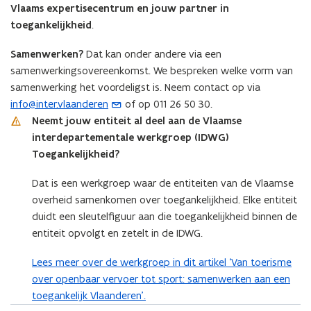
Vlaams expertisecentrum en jouw partner in
toegankelijkheid
.
Samenwerken?
Dat kan onder andere via een
samenwerkingsovereenkomst. We bespreken welke vorm van
samenwerking het voordeligst is. Neem contact op via
info@inter.vlaanderen
of op 011 26 50 30.
(
Neemt jouw entiteit al deel aan de Vlaamse
o
interdepartementale werkgroep (IDWG)
p
Toegankelijkheid?
e
n
Dat is een werkgroep waar de entiteiten van de Vlaamse
t
overheid samenkomen over toegankelijkheid. Elke entiteit
i
duidt een sleutelfiguur aan die toegankelijkheid binnen de
n
entiteit opvolgt en zetelt in de IDWG.
u
w
Lees meer over de werkgroep in dit artikel ‘Van toerisme
e
over openbaar vervoer tot sport: samenwerken aan een
-
toegankelijk Vlaanderen’.
m