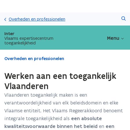
Overslaan
Zoeken
en
Overheden en professionelen
naar
de
Inter
inhoud
Menu
Vlaams expertisecentrum
toegankelijkheid
gaan
Gedaan
Overheden en professionelen
met
laden.
Werken aan een toegankelijk
U
bevindt
Vlaanderen
zich
Vlaanderen toegankelijk maken is een
op:
Werken
verantwoordelijkheid van elk beleidsdomein en elke
aan
Vlaamse entiteit. Het Vlaams Regeerakkoord benoemt
een
integrale toegankelijkheid als
een absolute
toegankelijk
Vlaanderen
kwaliteitsvoorwaarde binnen het beleid
en
een