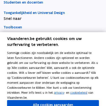
Studenten en docenten
n
n
r
n
n
k
Toegankelijkheid en Universal Design
i
i
l
Snel naar
e
e
e
u
u
m
Toolboxen
w
w
b
v
v
o
Word vrijwilliger
Vlaanderen.be gebruikt cookies om uw
e
e
r
surfervaring te verbeteren.
n
n
d
Agenda toegankelijke evenementen
Sommige cookies zijn noodzakelijk om de website optimaal te
Over Inter
s
s
laten functioneren. Andere cookies zijn optioneel en worden
t
t
Contacteer ons
gebruikt om uw surfervaring op deze website te verbeteren. Als u
e
e
op 'Alle cookies aanvaarden' klikt, aanvaardt u ook de optionele
r
r
Nieuws
cookies. Wilt u liever zelf kiezen welke cookies u aanvaardt? Klik
op 'Cookievoorkeuren beheren'. U kunt uw cookievoorkeuren op elk
moment aanpassen door onderaan de webpagina op
Vacatures
Cookievoorkeuren te klikken. Hier kunt u ook uw toestemming
intrekken. Meer info leest u in het
privacy
- en
cookiebeleid
van
Vlaanderen.be.
Volg Inter op
Alle cookies aanvaarden