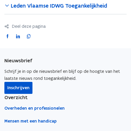
a
Leden Vlaamse IDWG Toegankelijkheid
i
l
a
Deel deze pagina
p
F
L
K
p
a
i
o
l
c
n
p
i
e
k
i
Nieuwsbrief
c
b
e
e
a
o
d
e
Schrijf je in op de nieuwsbrief en blijf op de hoogte van het
t
o
i
r
laatste nieuws rond toegankelijkheid.
i
k
n
l
Inschrijven
e
o
o
i
)
Overzicht
p
p
n
e
e
k
Overheden en professionelen
n
n
n
t
t
a
Mensen met een handicap
i
i
a