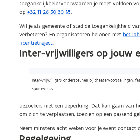
toegankelijkheidsvoorwaarden je moet voldoen voo
)
op
+32 11 26 50 30
.
(
o
Wil je als gemeente of stad de toegankelijkheid 
p
verbeteren? En organisatoren belonen met
het lab
e
licentietraject
.
n
Inter-vrijwilligers op jouw
t
i
n
(Klik
n
op
Inter-vrijwilligers ondersteunen bij theatervoorstellingen, fes
i
de
sportevents ...
e
afbeelding
u
voor
bezoekers met een beperking. Dat kan gaan van hul
w
een
om zich te verplaatsen, toezien op een passend ge
v
vergrote
Neem minstens acht weken voor je event contact 
e
weergave)
Regelgeving
n