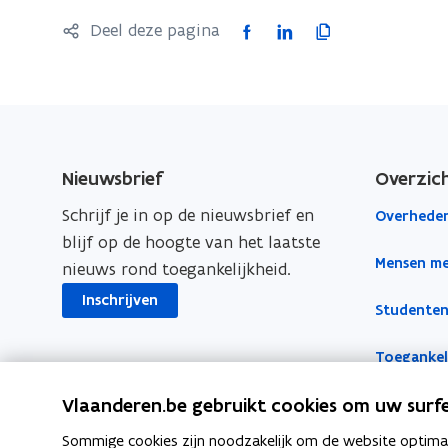
F
L
K
Deel deze pagina
a
i
o
c
n
p
e
k
i
b
e
e
o
d
e
Nieuwsbrief
Overzic
o
i
r
Schrijf je in op de nieuwsbrief en
Overheden
k
n
l
blijf op de hoogte van het laatste
o
o
i
Mensen me
nieuws rond toegankelijkheid.
p
p
n
e
e
k
Inschrijven
Studenten
n
n
n
t
t
a
Toegankeli
i
i
a
Vlaanderen.be gebruikt cookies om uw surfe
n
n
r
n
n
k
Sommige cookies zijn noodzakelijk om de website optimaal