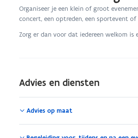
bevindt
Organiseer je een klein of groot evenemen
zich
concert, een optreden, een sportevent of 
op:
Werken
Zorg er dan voor dat iedereen welkom is 
aan
toegankelijke
evenementen
Advies en diensten
Advies op maat
Begeleiding voor, tijdens en na een 