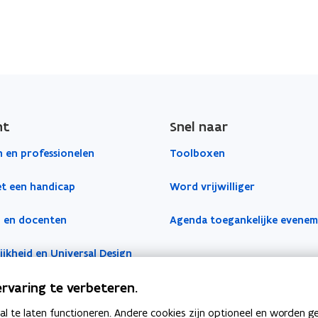
p
e
l
n
i
t
c
i
a
n
t
n
i
ht
Snel naar
i
e
e
 en professionelen
Toolboxen
)
u
t een handicap
Word vrijwilliger
w
v
 en docenten
Agenda toegankelijke evene
e
n
jkheid en Universal Design
s
t
rvaring te verbeteren.
e
 te laten functioneren. Andere cookies zijn optioneel en worden g