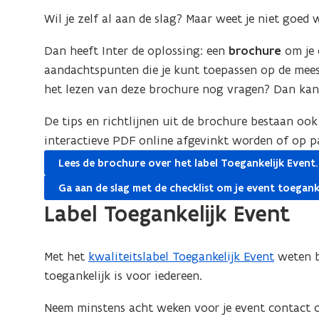
w
i
Wil je zelf al aan de slag? Maar weet je niet goed
e
e
-
u
Dan heeft Inter de oplossing: een
brochure
om je o
m
aandachtspunten die je kunt toepassen op de meest
a
v
het lezen van deze brochure nog vragen? Dan kan j
i
e
l
n
De tips en richtlijnen uit de brochure bestaan ook 
a
s
interactieve PDF online afgevinkt worden of op pa
p
t
Lees de brochure over het label Toegankelijk Event.
p
e
Ga aan de slag met de checklist om je event toegank
l
r
Label Toegankelijk Event
i
)
c
a
Met het
kwaliteitslabel Toegankelijk Event
weten b
t
toegankelijk is voor iedereen.
i
Neem minstens acht weken voor je event contact 
e