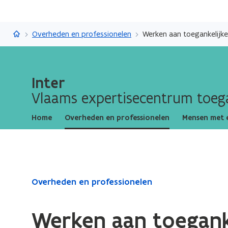
Inter
Overheden en professionelen
Werken aan toegankelij
Inter
Vlaams expertisecentrum toega
Home
Overheden en professionelen
Mensen met 
Gedaan
Overheden en professionelen
met
laden.
Werken aan toegank
U