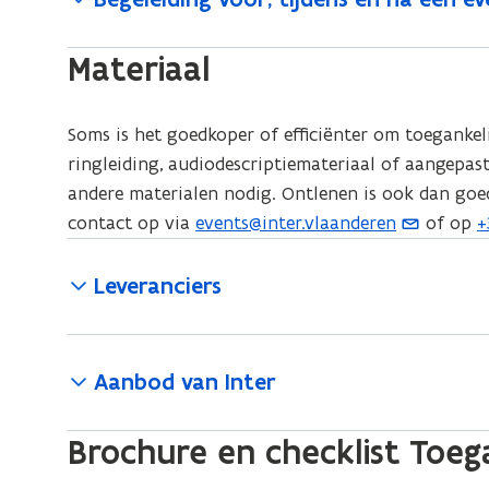
Materiaal
Soms is het goedkoper of efficiënter om toegankel
ringleiding, audiodescriptiemateriaal of aangepa
andere materialen nodig. Ontlenen is ook dan go
contact op via
events@inter.vlaanderen
of op
+
(
(
o
o
Leveranciers
p
p
e
e
n
n
t
t
Aanbod van Inter
i
i
n
n
Brochure en checklist Toe
u
n