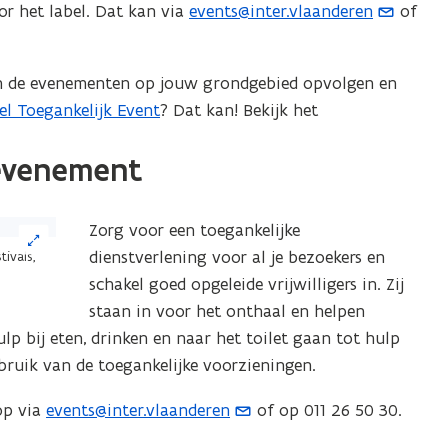
r het label. Dat kan via
events@inter.vlaanderen
of
(
o
p
van de evenementen op jouw grondgebied opvolgen en
e
el Toegankelijk Event
? Dat kan! Bekijk het
n
t
 evenement
i
n
u
Zorg voor een toegankelijke
w
dienstverlening voor al je bezoekers en
tivals,
e
schakel goed opgeleide vrijwilligers in. Zij
-
staan in voor het onthaal en helpen
m
p bij eten, drinken en naar het toilet gaan tot hulp
a
bruik van de toegankelijke voorzieningen.
i
op via
events@inter.vlaanderen
of op 011 26 50 30.
(
l
o
a