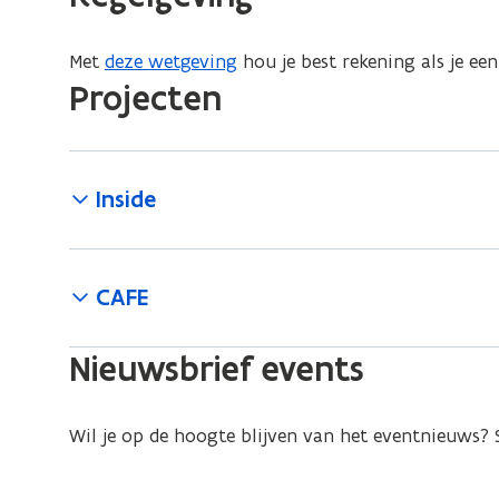
s
t
Met
deze wetgeving
hou je best rekening als je ee
e
Projecten
r
)
Inside
CAFE
Nieuwsbrief events
Wil je op de hoogte blijven van het eventnieuws? S