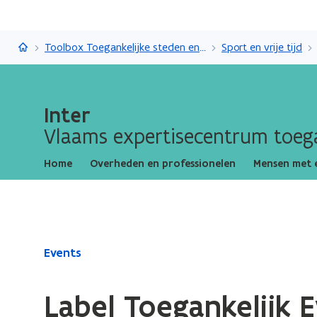
Inter
Toolbox Toegankelijke steden en gemeenten
Sport en vrije tijd
Inter
Vlaams expertisecentrum toega
Home
Overheden en professionelen
Mensen met 
Gedaan
Events
met
laden.
Label Toegankelijk 
U