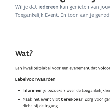
bevindt
Wil je dat
iedereen
kan genieten van jou
zich
Toegankelijk Event. En toon aan je genod
op:
Label
Toegankelijk
Event
Wat?
Een kwaliteitslabel voor een evenement dat voldo
Labelvoorwaarden
Informeer
je bezoekers over de toegankelijkhei
Maak het event vlot
bereikbaar
. Zorg voor ge
dicht bij de ingang.