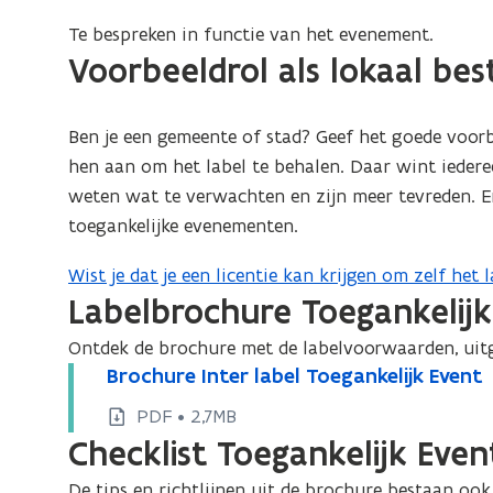
a
Te bespreken in functie van het evenement.
p
Voorbeeldrol als lokaal bes
p
l
i
Ben je een gemeente of stad? Geef het goede voorb
c
hen aan om het label te behalen. Daar wint iedere
a
weten wat te verwachten en zijn meer tevreden. E
t
toegankelijke evenementen.
i
Wist je dat je een licentie kan krijgen om zelf het l
e
Labelbrochure Toegankelijk
)
Ontdek de brochure met de labelvoorwaarden, uitg
B
Brochure Inter label Toegankelijk Event
B
r
r
PDF • 2,7MB
o
o
Checklist Toegankelijk Even
c
c
h
De tips en richtlijnen uit de brochure bestaan ook 