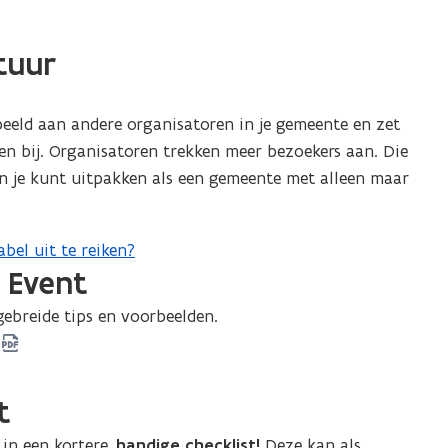
tuur
eeld aan andere organisatoren in je gemeente en zet
en bij. Organisatoren trekken meer bezoekers aan. Die
n je kunt uitpakken als een gemeente met alleen maar
abel uit te reiken?
 Event
ebreide tips en voorbeelden.
t
in een kortere,
handige checklist!
Deze kan als