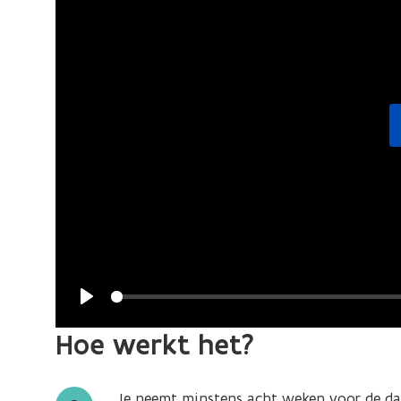
Play
Hoe werkt het?
Je neemt minstens acht weken voor de d