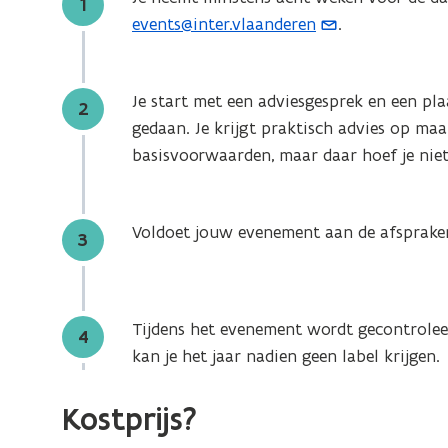
Stap
1
events@inter.vlaanderen
.
(
o
p
Je start met een adviesgesprek en een pl
Stap
e
2
gedaan. Je krijgt praktisch advies op maa
n
basisvoorwaarden, maar daar hoef je niet
t
i
n
Voldoet jouw evenement aan de afspraken
Stap
3
u
w
e
-
Tijdens het evenement wordt gecontroleerd
Stap
4
m
kan je het jaar nadien geen label krijgen.
a
i
Kostprijs?
l