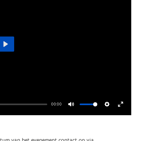
Play
00:00
Mute
Settings
Enter
fullscre
atum van het evenement contact op via