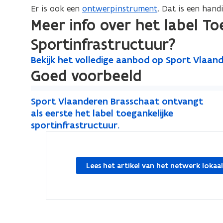
Er is ook een
ontwerpinstrument
. Dat is een hand
Meer info over het label To
Sportinfrastructuur?
B
Bekijk het volledige aanbod op Sport Vlaand
B
o
e
Goed voorbeeld
e
p
k
k
e
S
i
S
i
n
Sport Vlaanderen Brasschaat ontvangt
p
j
p
als eerste het label toegankelijke
j
t
k
o
o
sportinfrastructuur.
k
i
h
r
r
h
n
e
t
t
e
n
t
V
V
Lees het artikel van het netwerk lokaal
v
t
i
l
l
o
v
e
a
a
l
o
u
a
a
l
n
l
w
n
e
d
l
v