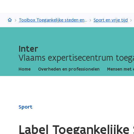
Inter
Toolbox Toegankelijke steden en gemeenten
Sport en vrije tijd
Inter
Vlaams expertisecentrum toega
Home
Overheden en professionelen
Mensen met 
Gedaan
Sport
met
laden.
Label Toegankelijke
U