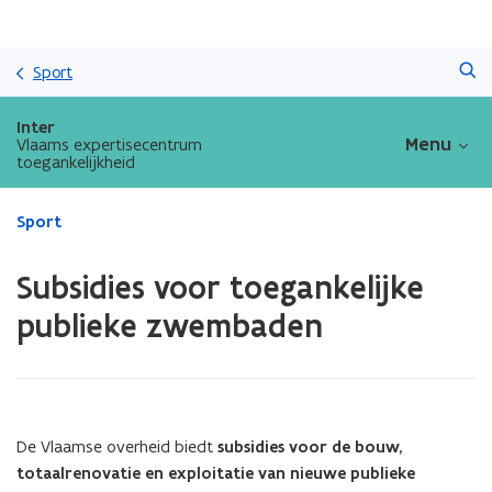
Overslaan
Zoeken
en
Sport
naar
de
Inter
inhoud
Menu
Vlaams expertisecentrum
toegankelijkheid
gaan
Gedaan
Sport
met
laden.
Subsidies voor toegankelijke
U
bevindt
publieke zwembaden
zich
op:
Subsidies
voor
toegankelijke
De Vlaamse overheid biedt
subsidies voor de bouw,
publieke
totaalrenovatie en exploitatie van nieuwe publieke
zwembaden