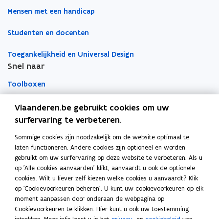
i
i
t
t
a
t
Mensen met een handicap
t
i
i
a
s
s
u
u
Studenten en docenten
n
n
r
b
b
n
n
k
s
s
Toegankelijkheid en Universal Design
i
i
l
i
i
Snel naar
e
e
e
d
d
u
u
m
i
i
Toolboxen
w
w
b
e
e
v
v
o
k
k
Word vrijwilliger
Vlaanderen.be gebruikt cookies om uw
a
a
e
e
r
surfervaring te verbeteren.
d
d
n
n
d
Agenda toegankelijke evenementen
e
e
Sommige cookies zijn noodzakelijk om de website optimaal te
Over Inter
s
s
r
r
laten functioneren. Andere cookies zijn optioneel en worden
t
t
v
v
Contacteer ons
gebruikt om uw surfervaring op deze website te verbeteren. Als u
e
e
o
o
op 'Alle cookies aanvaarden' klikt, aanvaardt u ook de optionele
r
r
o
o
Nieuws
cookies. Wilt u liever zelf kiezen welke cookies u aanvaardt? Klik
r
r
op 'Cookievoorkeuren beheren'. U kunt uw cookievoorkeuren op elk
z
z
moment aanpassen door onderaan de webpagina op
Vacatures
w
w
Cookievoorkeuren te klikken. Hier kunt u ook uw toestemming
e
e