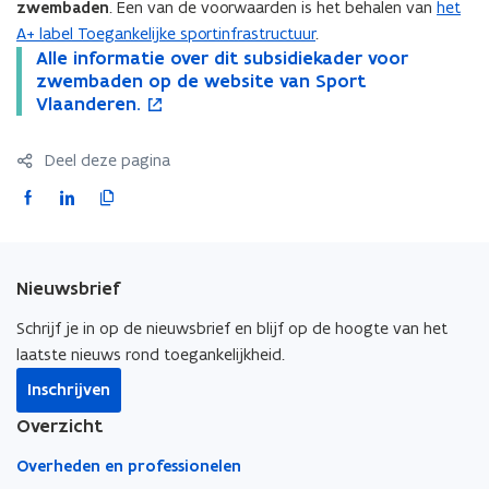
zwembaden
. Een van de voorwaarden is het behalen van
het
A+ label Toegankelijke sportinfrastructuur
.
A
Alle informatie over dit subsidiekader voor
A
o
l
zwembaden op de website van Sport
l
p
l
Vlaanderen.
l
e
e
e
n
i
i
t
Deel deze pagina
n
n
i
f
f
n
F
L
K
o
o
n
a
i
o
r
r
i
c
n
p
m
m
e
e
k
i
a
a
u
Nieuwsbrief
b
e
e
t
t
w
o
d
e
Schrijf je in op de nieuwsbrief en blijf op de hoogte van het
i
i
v
o
i
r
e
laatste nieuws rond toegankelijkheid.
e
e
o
o
n
k
n
l
Inschrijven
v
v
s
o
o
i
e
e
t
Overzicht
p
p
n
r
r
e
e
e
k
Overheden en professionelen
d
d
r
n
n
n