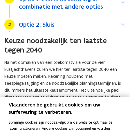
combinatie met andere opties
Optie 2: Sluis
Stap
2
Keuze noodzakelijk ten laatste
tegen 2040
Na het opmaken van een toekomstvisie voor de vier
kustjachthavens zullen we hier ten laatste tegen 2040 een
keuze moeten maken. Rekening houdend met
zeespiegelstijging en de noodzakelijke planningstermijnen, is
dit immers het uiterste keuzemoment. Het uiteindelijke pad
dient sowieso aan te sluiten op de open voorhaven én dient
ook afgestemd te worden op de nieuwe Visartsluis.
Vlaanderen.be gebruikt cookies om uw
surfervaring te verbeteren.
Wil je meer technische details?
Sommige cookies zijn noodzakelijk om de website optimaal te
Nog meer weten over de strategieën om de havens
laten functioneren. Andere cookies zijn optioneel en worden