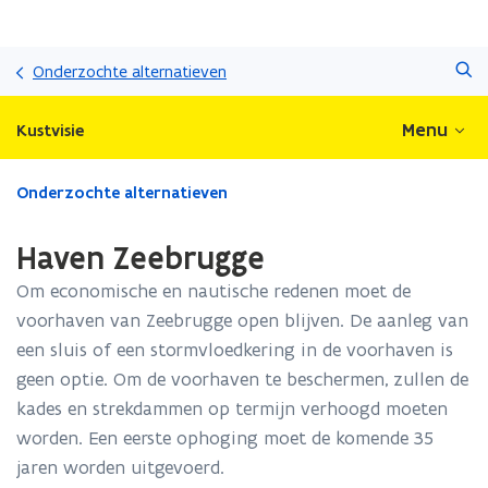
Overslaan
Zoeken
en
Onderzochte alternatieven
naar
de
Menu
Kustvisie
inhoud
gaan
Gedaan
Onderzochte alternatieven
met
laden.
Haven Zeebrugge
U
bevindt
Om economische en nautische redenen moet de
zich
voorhaven van Zeebrugge open blijven. De aanleg van
op:
een sluis of een stormvloedkering in de voorhaven is
Haven
Zeebrugge
geen optie. Om de voorhaven te beschermen, zullen de
kades en strekdammen op termijn verhoogd moeten
worden. Een eerste ophoging moet de komende 35
jaren worden uitgevoerd.