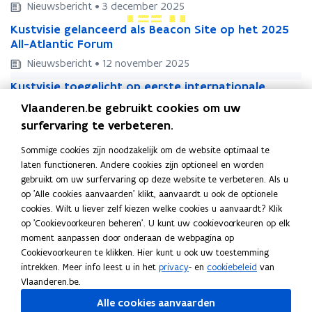
t
Nieuwsbericht • 3 december 2025
a
a
K
k
K
Kustvisie gelanceerd als Beacon Site op het 2025
k
u
e
u
All-Atlantic Forum
e
s
h
s
h
Nieuwsbericht • 12 november 2025
t
o
t
o
K
v
l
K
Kustvisie toegelicht op eerste internationale
v
l
u
i
d
u
politieke top rond kustbescherming
i
d
Vlaanderen.be gebruikt cookies om uw
s
s
e
s
s
e
Nieuwsbericht • 27 juni 2025
t
surfervaring te verbeteren.
i
r
t
i
r
K
v
e
s
K
Kustvisie onderwerp van inspirerende studiedag
v
e
s
Sommige cookies zijn noodzakelijk om de website optimaal te
u
i
g
K
u
voor Louis Paul Boonkring
i
g
K
laten functioneren. Andere cookies zijn optioneel en worden
s
s
e
u
s
s
e
u
Nieuwsbericht • 10 juni 2025
gebruikt om uw surfervaring op deze website te verbeteren. Als u
t
i
l
s
t
i
l
s
Blijf op de hoogte!
op 'Alle cookies aanvaarden' klikt, aanvaardt u ook de optionele
v
e
a
t
v
e
a
t
cookies. Wilt u liever zelf kiezen welke cookies u aanvaardt? Klik
i
t
n
v
i
t
n
v
op 'Cookievoorkeuren beheren'. U kunt uw cookievoorkeuren op elk
s
Ontvang jij graag het laatste nieuws over het project in jouw
o
c
i
s
o
c
i
moment aanpassen door onderaan de webpagina op
i
e
mailbox? Schrijf je dan in voor de digitale nieuwsbrief. Klik op
e
s
i
e
e
s
Cookievoorkeuren te klikken. Hier kunt u ook uw toestemming
e
g
e
i
de blauwe knop ‘Schrijf je in’
e
g
e
i
intrekken. Meer info leest u in het
privacy
- en
cookiebeleid
van
o
e
r
e
o
e
r
e
Schrijf je in
Vlaanderen.be.
n
l
d
d
n
l
d
d
d
i
a
e
Alle cookies aanvaarden
d
i
a
e
e