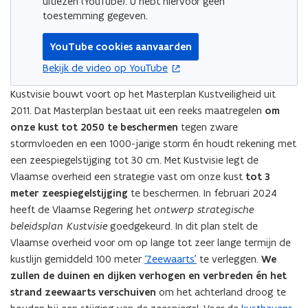
uitlezen (YouTube). U hebt hiervoor geen
toestemming gegeven.
YouTube cookies aanvaarden
opent in nieuw venster
Bekijk de video op YouTube
Kustvisie bouwt voort op het Masterplan Kustveiligheid uit
2011. Dat Masterplan bestaat uit een reeks maatregelen
om
onze kust tot 2050 te beschermen
tegen zware
stormvloeden en een 1000-jarige storm én houdt rekening met
een zeespiegelstijging tot 30 cm. Met Kustvisie legt de
Vlaamse overheid een strategie vast om onze kust
tot 3
meter zeespiegelstijging
te beschermen. In februari 2024
heeft de Vlaamse Regering het
ontwerp strategische
beleidsplan Kustvisie
goedgekeurd. In dit plan stelt de
Vlaamse overheid voor om op lange tot zeer lange termijn de
kustlijn gemiddeld 100 meter
‘Zeewaarts’
te verleggen.
We
zullen de duinen en dijken verhogen en verbreden én het
strand zeewaarts verschuiven
om het achterland droog te