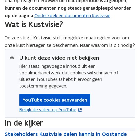
daarop reageren.
Hoewel de reactieperiode is afgelopen,
kunnen de documenten nog steeds geraadpleegd worden
op de pagina
Onderzoek en documenten Kustvisie
.
Wat is Kustvisie?
De zee stijgt. Kustvisie stelt mogelijke maatregelen voor om
onze kust hiertegen te beschermen. Maar waarom is dit nodig?
U kunt deze video niet bekijken
Hier staat ingevoegde inhoud uit een
socialmedianetwerk dat cookies wil schrijven of
uitlezen (YouTube). U hebt hiervoor geen
toestemming gegeven.
YouTube cookies aanvaarden
opent in nieuw venster
Bekijk de video op YouTube
In de kijker
S
S
Stakeholders Kustvisie delen kennis in Oostende
t