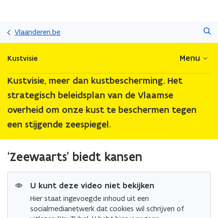
Overslaan
Zoeken
en
Vlaanderen.be
naar
de
Menu
Kustvisie
inhoud
gaan
Kustvisie, meer dan kustbescherming. Het
strategisch beleidsplan van de Vlaamse
overheid om onze kust te beschermen tegen
een stijgende zeespiegel.
‘Zeewaarts’ biedt kansen
U kunt deze video niet bekijken
Hier staat ingevoegde inhoud uit een
socialmedianetwerk dat cookies wil schrijven of