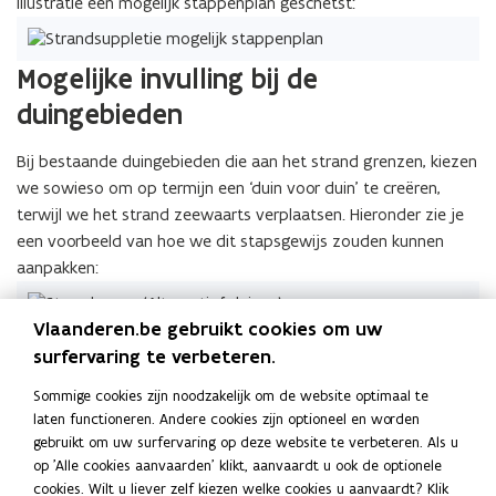
illustratie een mogelijk stappenplan geschetst:
Mogelijke invulling bij de
duingebieden
Bij bestaande duingebieden die aan het strand grenzen, kiezen
we sowieso om op termijn een ‘duin voor duin’ te creëren,
terwijl we het strand zeewaarts verplaatsen. Hieronder zie je
een voorbeeld van hoe we dit stapsgewijs zouden kunnen
aanpakken:
Vlaanderen.be gebruikt cookies om uw
We voegen extra zand toe op het strand waardoor het
surfervaring te verbeteren.
strand hoger komt te liggen.
Sommige cookies zijn noodzakelijk om de website optimaal te
We laten de natuur haar gang gaan waardoor er nieuwe
laten functioneren. Andere cookies zijn optioneel en worden
embryonale duinen ontstaan voor de bestaande duinen.
gebruikt om uw surfervaring op deze website te verbeteren. Als u
We voegen extra zand toe aan het strand en de nieuwe
op 'Alle cookies aanvaarden' klikt, aanvaardt u ook de optionele
duinen groeien verder aan.
cookies. Wilt u liever zelf kiezen welke cookies u aanvaardt? Klik