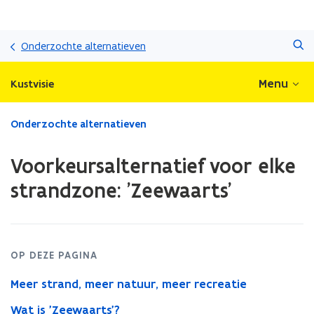
Overslaan
Zoeken
en
Onderzochte alternatieven
naar
de
Menu
Kustvisie
inhoud
gaan
Gedaan
Onderzochte alternatieven
met
laden.
Voorkeursalternatief voor elke
U
bevindt
strandzone: 'Zeewaarts'
zich
op:
Voorkeursalternatief
voor
elke
OP DEZE PAGINA
strandzone:
Meer strand, meer natuur, meer recreatie
'Zeewaarts'
Wat is 'Zeewaarts'?