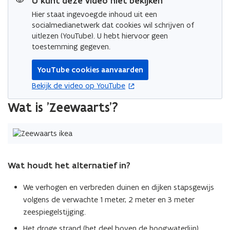
U kunt deze video niet bekijken
Hier staat ingevoegde inhoud uit een
socialmedianetwerk dat cookies wil schrijven of
uitlezen (YouTube). U hebt hiervoor geen
toestemming gegeven.
YouTube cookies aanvaarden
opent in nieuw venster
Bekijk de video op YouTube
Wat is 'Zeewaarts'?
Wat houdt het alternatief in?
We verhogen en verbreden duinen en dijken stapsgewijs
volgens de verwachte 1 meter, 2 meter en 3 meter
zeespiegelstijging.
Het droge strand (het deel boven de hoogwaterlijn)