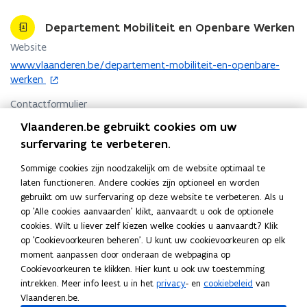
Departement Mobiliteit en Openbare Werken
Website
o
www.vlaanderen.be/departement-mobiliteit-en-openbare-
p
werken
e
Contactformulier
n
o
t
https://mow-contact.vlaanderen.be
Vlaanderen.be gebruikt cookies om uw
p
i
surfervaring te verbeteren.
Adres
e
n
n
Departement Mobiliteit en Openbare Werken
n
Sommige cookies zijn noodzakelijk om de website optimaal te
t
i
laten functioneren. Andere cookies zijn optioneel en worden
Marie-Elisabeth Belpairegebouw
i
e
gebruikt om uw surfervaring op deze website te verbeteren. Als u
Simon Bolivarlaan 17, 1000 Brussel, België
n
u
op 'Alle cookies aanvaarden' klikt, aanvaardt u ook de optionele
o
Routeplanner
n
w
cookies. Wilt u liever zelf kiezen welke cookies u aanvaardt? Klik
p
i
v
Postadres
op 'Cookievoorkeuren beheren'. U kunt uw cookievoorkeuren op elk
e
e
e
moment aanpassen door onderaan de webpagina op
n
Departement Mobiliteit en Openbare Werken
u
n
Cookievoorkeuren te klikken. Hier kunt u ook uw toestemming
t
w
Koning Albert II laan 15 bus 437, 1210 Brussel, België
s
intrekken. Meer info leest u in het
privacy
- en
cookiebeleid
van
i
v
t
Vlaanderen.be.
n
Meer details