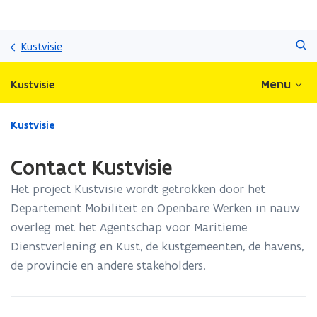
Overslaan
Zoeken
en
Kustvisie
naar
de
Menu
Kustvisie
inhoud
gaan
Gedaan
Kustvisie
met
laden.
Contact Kustvisie
U
bevindt
Het project Kustvisie wordt getrokken door het
zich
Departement Mobiliteit en Openbare Werken in nauw
op:
overleg met het Agentschap voor Maritieme
Contact
Kustvisie
Dienstverlening en Kust, de kustgemeenten, de havens,
de provincie en andere stakeholders.