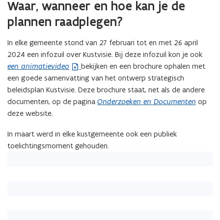
Waar, wanneer en hoe kan je de
plannen raadplegen?
In elke gemeente stond van 27 februari tot en met 26 april
2024 een infozuil over Kustvisie. Bij deze infozuil kon je ook
een animatievideo
bekijken en een brochure ophalen met
(
een goede samenvatting van het ontwerp strategisch
Z
beleidsplan Kustvisie. Deze brochure staat, net als de andere
I
documenten, op de pagina
Onderzoeken en Documenten
op
P
deze website.
b
e
In maart werd in elke kustgemeente ook een publiek
s
toelichtingsmoment gehouden.
t
a
n
d
o
p
e