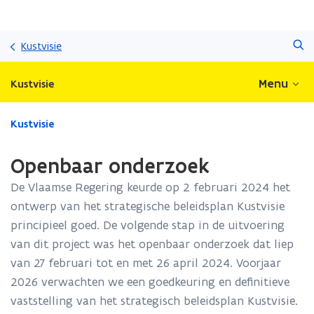
Overslaan
Zoeken
en
Kustvisie
naar
de
Menu
Kustvisie
inhoud
gaan
Gedaan
Kustvisie
met
laden.
Openbaar onderzoek
U
bevindt
De Vlaamse Regering keurde op 2 februari 2024 het
zich
ontwerp van het strategische beleidsplan Kustvisie
op:
principieel goed. De volgende stap in de uitvoering
Openbaar
onderzoek
van dit project was het openbaar onderzoek dat liep
van 27 februari tot en met 26 april 2024. Voorjaar
2026 verwachten we een goedkeuring en definitieve
vaststelling van het strategisch beleidsplan Kustvisie.