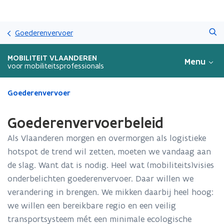
Overslaan
Zoeken
en
Goederenvervoer
naar
de
MOBILITEIT VLAANDEREN
Menu
inhoud
voor mobiliteitsprofessionals
gaan
Gedaan
Goederenvervoer
met
laden.
Goederenvervoerbeleid
U
bevindt
Als Vlaanderen morgen en overmorgen als logistieke
zich
hotspot de trend wil zetten, moeten we vandaag aan
op:
de slag. Want dat is nodig. Heel wat (mobiliteits)visies
Goederenvervoerbeleid
onderbelichten goederenvervoer. Daar willen we
verandering in brengen. We mikken daarbij heel hoog:
we willen een bereikbare regio en een veilig
transportsysteem mét een minimale ecologische