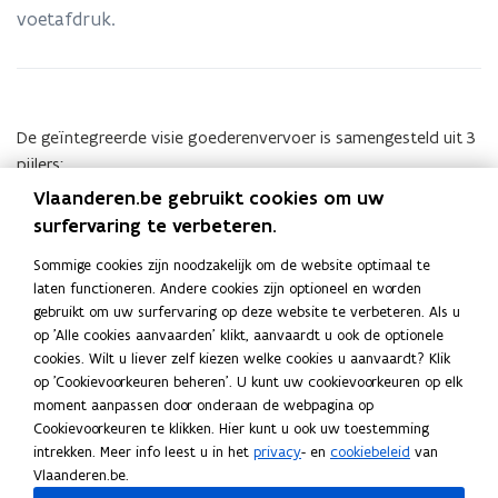
voetafdruk.
De geïntegreerde visie goederenvervoer is samengesteld uit 3
pijlers:
Vlaanderen.be gebruikt cookies om uw
vlotte bereikbaarheid
surfervaring te verbeteren.
veilig transportsysteem
Sommige cookies zijn noodzakelijk om de website optimaal te
duurzaam goederenvervoer
laten functioneren. Andere cookies zijn optioneel en worden
gebruikt om uw surfervaring op deze website te verbeteren. Als u
De visie geeft weer waar het beleidsdomein Mobiliteit en
op 'Alle cookies aanvaarden' klikt, aanvaardt u ook de optionele
Openbare Werken zich in de toekomst op concentreert op vlak
cookies. Wilt u liever zelf kiezen welke cookies u aanvaardt? Klik
op 'Cookievoorkeuren beheren'. U kunt uw cookievoorkeuren op elk
van goederenvervoer.
moment aanpassen door onderaan de webpagina op
V
Visie goederenvervoer Vlaanderen.
V
Cookievoorkeuren te klikken. Hier kunt u ook uw toestemming
i
Werkdocument
i
intrekken. Meer info leest u in het
privacy
- en
cookiebeleid
van
s
s
Vlaanderen.be.
Beleidsdocument • september 2020