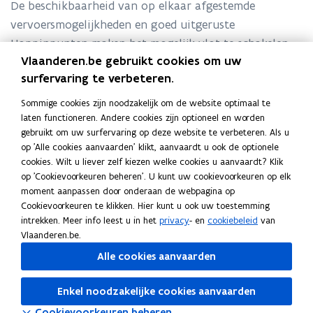
De beschikbaarheid van op elkaar afgestemde
vervoersmogelijkheden en goed uitgeruste
Hoppinpunten maken het mogelijk vlot te schakelen
Vlaanderen.be gebruikt cookies om uw
tussen verschillende vervoermiddelen.
surfervaring te verbeteren.
Sommige cookies zijn noodzakelijk om de website optimaal te
laten functioneren. Andere cookies zijn optioneel en worden
gebruikt om uw surfervaring op deze website te verbeteren. Als u
H
H
op 'Alle cookies aanvaarden' klikt, aanvaardt u ook de optionele
Hoppin
o
o
cookies. Wilt u liever zelf kiezen welke cookies u aanvaardt? Klik
p
p
op 'Cookievoorkeuren beheren'. U kunt uw cookievoorkeuren op elk
H
p
H
Hoppinpunten: wettelijk kader, aanleg en
p
moment aanpassen door onderaan de webpagina op
o
i
o
onderhoud
i
Cookievoorkeuren te klikken. Hier kunt u ook uw toestemming
p
n
p
n
intrekken. Meer info leest u in het
privacy
- en
cookiebeleid
van
p
p
Vlaanderen.be.
i
i
n
Alle cookies aanvaarden
n
p
Deel deze pagina
p
u
Enkel noodzakelijke cookies aanvaarden
u
n
F
L
K
n
t
Cookievoorkeuren beheren