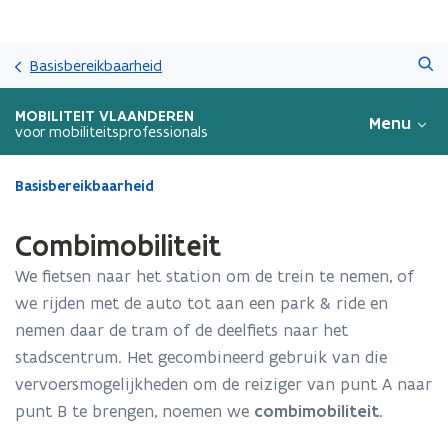
Overslaan
Zoeken
en
Basisbereikbaarheid
naar
de
MOBILITEIT VLAANDEREN
Menu
inhoud
voor mobiliteitsprofessionals
gaan
Gedaan
Basisbereikbaarheid
met
laden.
Combimobiliteit
U
bevindt
We fietsen naar het station om de trein te nemen, of
zich
we rijden met de auto tot aan een park & ride en
op:
nemen daar de tram of de deelfiets naar het
Combimobiliteit
stadscentrum. Het gecombineerd gebruik van die
vervoersmogelijkheden om de reiziger van punt A naar
punt B te brengen, noemen we
combimobiliteit
.