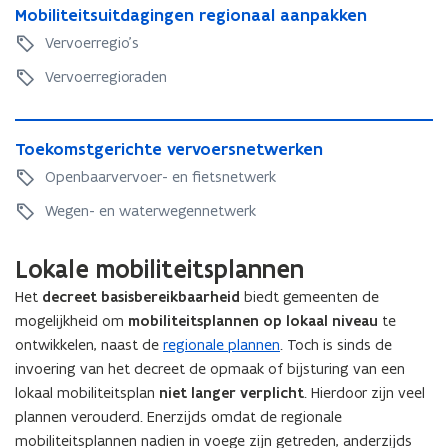
M
Mobiliteitsuitdagingen regionaal aanpakken
o
o
b
Vervoerregio's
b
i
i
Vervoerregioraden
l
l
i
i
t
T
t
e
T
Toekomstgerichte vervoersnetwerken
o
e
i
o
e
Openbaarvervoer- en fietsnetwerk
i
t
e
k
t
s
k
Wegen- en waterwegennetwerk
o
s
u
o
m
u
i
m
s
Lokale mobiliteitsplannen
i
t
s
t
t
d
t
g
Het
decreet basisbereikbaarheid
biedt gemeenten de
d
a
g
e
mogelijkheid om
mobiliteitsplannen op lokaal niveau
te
a
g
e
r
ontwikkelen, naast de
regionale plannen
. Toch is sinds de
g
i
r
i
invoering van het decreet de opmaak of bijsturing van een
i
n
i
c
n
lokaal mobiliteitsplan
niet langer verplicht
. Hierdoor zijn veel
g
c
h
g
e
plannen verouderd. Enerzijds omdat de regionale
h
t
e
n
t
mobiliteitsplannen nadien in voege zijn getreden, anderzijds
e