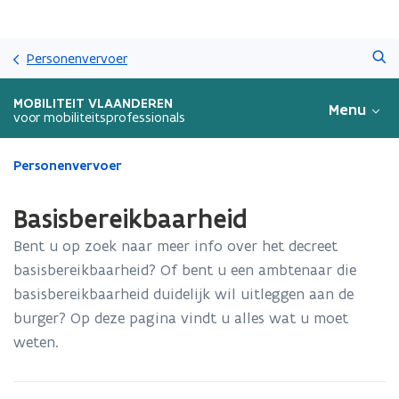
Overslaan
Zoeken
en
Personenvervoer
naar
de
MOBILITEIT VLAANDEREN
Menu
inhoud
voor mobiliteitsprofessionals
gaan
Gedaan
Personenvervoer
met
laden.
Basisbereikbaarheid
U
bevindt
Bent u op zoek naar meer info over het decreet
zich
basisbereikbaarheid? Of bent u een ambtenaar die
op:
basisbereikbaarheid duidelijk wil uitleggen aan de
Basisbereikbaarheid
burger? Op deze pagina vindt u alles wat u moet
weten.