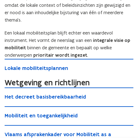
n
r
e
v
omdat de lokale context of beleidsinzichten zijn gewijzigd en
r
e
v
e
er nood is aan inhoudelijke bijsturing van één of meerdere
e
g
e
r
thema’s.
g
i
r
v
i
o
v
o
Een lokaal mobiliteitsplan blijft echter een waardevol
o
n
o
e
instrument. Het vormt de neerslag van een
integrale visie op
n
a
e
r
a
mobiliteit
binnen de gemeente en bepaalt op welke
a
r
s
a
l
onderwerpen
prioritair wordt ingezet
.
s
n
l
a
L
n
e
a
a
L
Lokale mobiliteitsplannen
o
e
t
a
n
o
k
t
w
n
p
k
Wetgeving en richtlijnen
a
w
e
p
a
a
l
e
r
H
a
k
l
e
r
k
H
Het decreet basisbereikbaarheid
e
k
k
e
m
k
e
e
t
k
e
m
o
e
n
t
M
d
e
n
o
b
n
M
Mobiliteit en toegankelijkheid
d
o
e
n
b
i
o
e
b
c
i
l
b
V
c
i
r
l
i
V
Vlaams afsprakenkader voor Mobiliteit as a
i
l
r
l
e