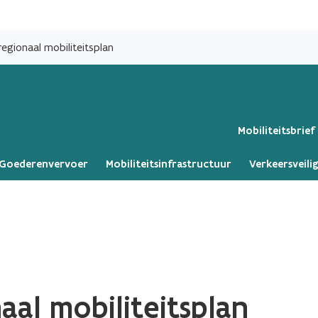
Overslaan
en
egionaal mobiliteitsplan
naar
de
inhoud
gaan
Mobiliteitsbrief
Goederenvervoer
Mobiliteitsinfrastructuur
Verkeersveili
aal mobiliteitsplan