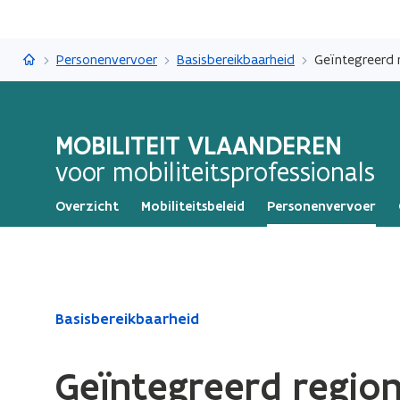
Mobiliteit Vlaanderen
Personenvervoer
Basisbereikbaarheid
Geïntegreerd r
MOBILITEIT VLAANDEREN
voor mobiliteitsprofessionals
Overzicht
Mobiliteitsbeleid
Personenvervoer
Gedaan
Basisbereikbaarheid
met
laden.
Geïntegreerd region
U