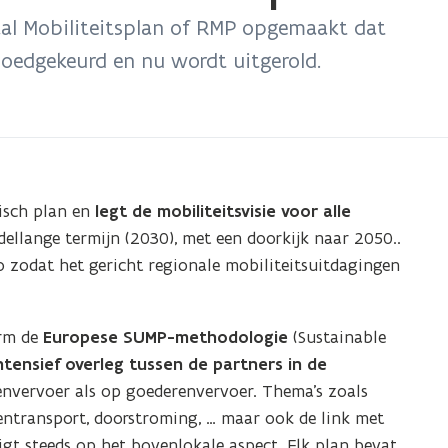
aal Mobiliteitsplan of RMP opgemaakt dat
oedgekeurd en nu wordt uitgerold.
gisch plan en
legt de mobiliteitsvisie voor alle
ellange termijn (2030), met een doorkijk naar 2050..
 zodat het gericht regionale mobiliteitsuitdagingen
rm de
Europese SUMP-methodologie
(Sustainable
ntensief overleg tussen de partners in de
envervoer als op goederenvervoer. Thema’s zoals
rentransport, doorstroming, … maar ook de link met
igt steeds op het bovenlokale aspect. Elk plan bevat