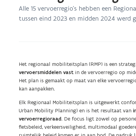
bevindt
Alle 15 vervoerregio’s hebben een Region
zich
tussen eind 2023 en midden 2024 werd g
op:
Geïntegreerd
regionaal
mobiliteitsplan
Het regionaal mobiliteitsplan (RMP) is een strate
vervoersmiddelen vast
in de vervoerregio op midd
Het plan is gemaakt op maat van elke vervoerregio
kan aanpakken.
Elk Regionaal Mobiliteitsplan is
uitgewerkt confo
Urban Mobility Planning) en is
het resultaat van
i
vervoerregioraad
. De focus ligt zowel op person
fietsbeleid, verkeersveiligheid, multimodaal goede
ruimtelijk beleid komen er in aan bod. De nadruk l