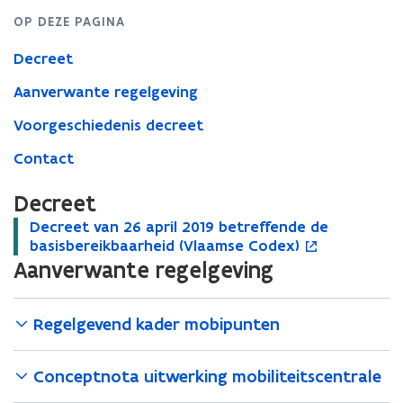
OP DEZE PAGINA
Decreet
Aanverwante regelgeving
Voorgeschiedenis decreet
Contact
Decreet
D
Decreet van 26 april 2019 betreffende de
D
o
e
basisbereikbaarheid (Vlaamse Codex)
e
p
c
Aanverwante regelgeving
c
e
r
r
n
e
e
t
e
e
i
Regelgevend kader mobipunten
t
t
n
v
v
n
Conceptnota uitwerking mobiliteitscentrale
a
a
i
n
n
e