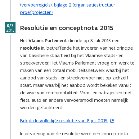
(vervoerregio’s), bijlage 2 (organisatiestructuur
proefprojecten)
Stap
8/7
Resolutie en conceptnota 2015
2015
Het
Vlaams Parlement
diende op 8 juli 2015 een
resolutie
in, betreffende het invoeren van het principe
van basisbereikbaarheid bij het Vlaamse stads- en
streekvervoer. Het Vlaams Parlement vroeg om werk te
maken van een totaal mobiliteitsnetwerk waarbij het
aanbod van stads- en streekvervoer niet op zichzelf
staat, maar waarbij het aanbod wordt bekeken vanuit
de visie van combimobiliteit. Voor- en natrajecten met
fiets, auto en andere vervoersmodi moeten namelijk
worden gefaciliteerd.
Bekijk de volledige resolutie van 8 juli 2015.
(
o
In uitvoering van de resolutie werd een conceptnota
p