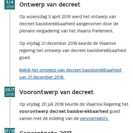
Stap
e
e
3/4
Ontwerp van decreet
2019
d
d
e
e
Op woensdag 3 april 2019 werd het ontwerp van
b
b
decreet basisbereikbaarheid aangenomen door de
a
a
plenaire vergadering van het Vlaams Parlement.
s
s
i
i
Op vrijdag 21 december 2018 keurde de Vlaamse
s
s
regering het ontwerp van decreet basisbereikbaarheid
b
b
e
goed.
e
r
r
e
Bekijk het ontwerp van decreet basisbereikbaarheid
e
i
i
van 21 december 2018.
k
k
Stap
b
b
20/7
Voorontwerp van decreet
2018
a
a
a
a
Op vrijdag 20 juli 2018 keurde de Vlaamse Regering het
r
r
voorontwerp decreet basisbereikbaarheid
goed
h
h
samen met de indeling van de
vervoerregio's.
e
e
i
i
Stap
27/10
d
d