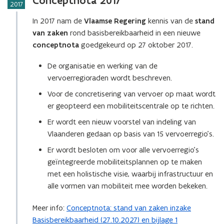
Conceptnota 2017
2017
(
(
V
V
In 2017 nam de
Vlaamse Regering
kennis van de
stand
l
l
van zaken
rond basisbereikbaarheid in een nieuwe
a
a
conceptnota
goedgekeurd op 27 oktober 2017.
a
a
m
m
De organisatie en werking van de
s
s
vervoerregioraden wordt beschreven.
e
e
C
Voor de concretisering van vervoer op maat wordt
C
o
o
er geopteerd een mobiliteitscentrale op te richten.
d
d
Er wordt een nieuw voorstel van indeling van
e
e
Vlaanderen gedaan op basis van 15 vervoerregio’s.
x
x
)
)
Er wordt besloten om voor alle vervoerregio’s
geïntegreerde mobiliteitsplannen op te maken
met een holistische visie, waarbij infrastructuur en
alle vormen van mobiliteit mee worden bekeken.
Meer info:
Conceptnota: stand van zaken inzake
Basisbereikbaarheid (27.10.2027) en bijlage 1