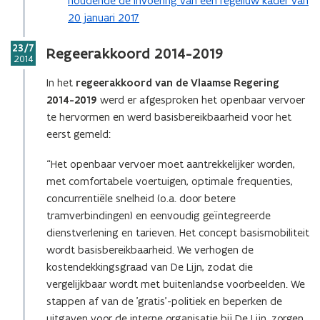
houdende de invoering van een regelluw kader van
20 januari 2017
Stap
23/7
Regeerakkoord 2014-2019
2014
In het
regeerakkoord van de Vlaamse Regering
2014-2019
werd er afgesproken het openbaar vervoer
te hervormen en werd basisbereikbaarheid voor het
eerst gemeld:
“Het openbaar vervoer moet aantrekkelijker worden,
met comfortabele voertuigen, optimale frequenties,
concurrentiële snelheid (o.a. door betere
tramverbindingen) en eenvoudig geïntegreerde
dienstverlening en tarieven. Het concept basismobiliteit
wordt basisbereikbaarheid. We verhogen de
kostendekkingsgraad van De Lijn, zodat die
vergelijkbaar wordt met buitenlandse voorbeelden. We
stappen af van de 'gratis'-politiek en beperken de
uitgaven voor de interne organisatie bij De Lijn, zorgen