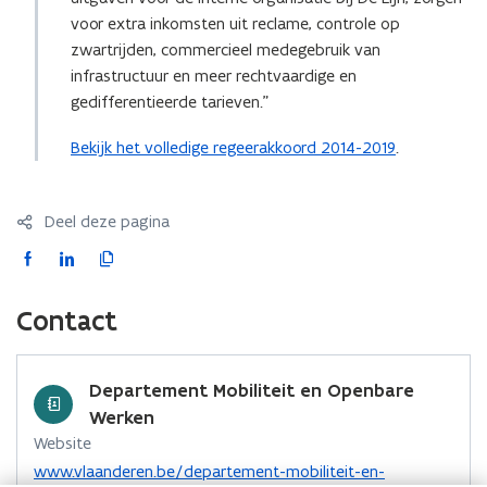
voor extra inkomsten uit reclame, controle op
zwartrijden, commercieel medegebruik van
infrastructuur en meer rechtvaardige en
gedifferentieerde tarieven.”
Bekijk het volledige regeerakkoord 2014-2019
.
Deel deze pagina
F
L
K
a
i
o
c
n
p
Contact
e
k
i
b
e
e
o
d
e
Departement Mobiliteit en Openbare
o
i
r
Werken
k
n
l
Website
o
o
i
o
www.vlaanderen.be/departement-mobiliteit-en-