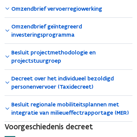
2
2
u
Omzendbrief vervoerregiowerking
6
6
w
a
a
v
p
p
e
Omzendbrief geïntegreerd
r
r
n
investeringsprogramma
i
i
s
l
l
t
2
2
e
Besluit projectmethodologie en
0
0
r
projectstuurgroep
1
1
9
9
b
b
Decreet over het individueel bezoldigd
e
e
personenvervoer (Taxidecreet)
t
t
r
r
e
e
Besluit regionale mobiliteitsplannen met
f
f
integratie van milieueffectrapportage (MER)
f
f
e
e
Voorgeschiedenis decreet
n
n
d
d