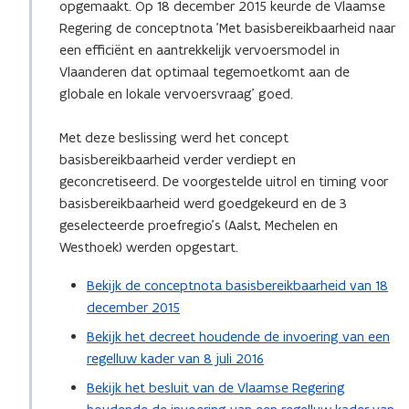
opgemaakt. Op 18 december 2015 keurde de Vlaamse
e
Regering de conceptnota 'Met basisbereikbaarheid naar
n
een efficiënt en aantrekkelijk vervoersmodel in
t
Vlaanderen dat optimaal tegemoetkomt aan de
i
globale en lokale vervoersvraag' goed.
n
n
Met deze beslissing werd het concept
i
basisbereikbaarheid verder verdiept en
e
geconcretiseerd. De voorgestelde uitrol en timing voor
u
basisbereikbaarheid werd goedgekeurd en de 3
w
geselecteerde proefregio's (Aalst, Mechelen en
v
Westhoek) werden opgestart.
e
n
Bekijk de conceptnota basisbereikbaarheid van 18
s
december 2015
t
Bekijk het decreet houdende de invoering van een
e
regelluw kader van 8 juli 2016
r
)
Bekijk het besluit van de Vlaamse Regering