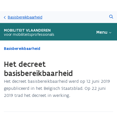
Overslaan
Zoeken
en
Basisbereikbaarheid
naar
de
MOBILITEIT VLAANDEREN
Menu
inhoud
voor mobiliteitsprofessionals
gaan
Gedaan
Basisbereikbaarheid
met
laden.
Het decreet
U
bevindt
basisbereikbaarheid
zich
Het decreet basisbereikbaarheid werd op 12 juni 2019
op:
Het
gepubliceerd in het Belgisch Staatsblad. Op 22 juni
decreet
2019 trad het decreet in werking.
basisbereikbaarheid