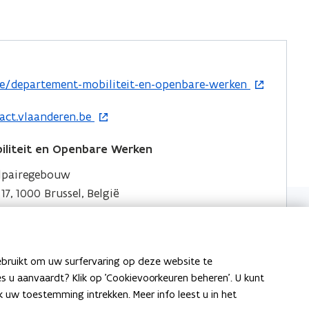
e/departement-mobiliteit-en-openbare-werken
act.vlaanderen.be
liteit en Openbare Werken
elpairegebouw
7, 1000 Brussel, België
liteit en Openbare Werken
ebruikt om uw surfervaring op deze website te
an 15 bus 437, 1210 Brussel, België
ies u aanvaardt? Klik op 'Cookievoorkeuren beheren'. U kunt
uw toestemming intrekken. Meer info leest u in het