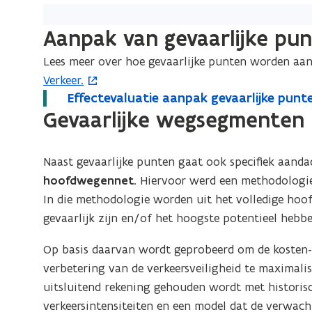
Aanpak van gevaarlijke pu
Lees meer over hoe gevaarlijke punten worden aa
Verkeer.
E
Effectevaluatie aanpak gevaarlijke punt
E
f
Gevaarlijke wegsegmenten 
f
f
f
e
e
Naast gevaarlijke punten gaat ook specifiek aanda
c
c
t
hoofdwegennet.
Hiervoor werd een methodologie
t
e
In die methodologie worden uit het volledige hoo
e
v
gevaarlijk zijn en/of het hoogste potentieel hebbe
v
a
l
a
Op basis daarvan wordt geprobeerd om de kosten-ef
u
l
verbetering van de verkeersveiligheid te maximalis
a
u
uitsluitend rekening gehouden wordt met histori
t
a
verkeersintensiteiten en een model dat de verwach