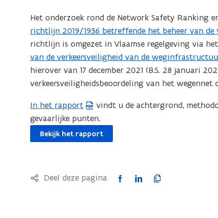
i
t
e
Het onderzoek rond de Network Safety Ranking en
i
a
richtlijn 2019/1936 betreffende het beheer van de
e
a
richtlijn is omgezet in Vlaamse regelgeving via he
a
n
van de verkeersveiligheid van de weginfrastructuu
p
a
hierover van 17 december 2021 (B.S. 28 januari 20
a
n
k
verkeersveiligheidsbeoordeling van het wegennet d
p
g
a
In het rapport
vindt u de achtergrond, methodol
(
e
k
v
gevaarlijke punten.
P
g
a
D
Bekijk het rapport
e
a
F
v
r
b
l
a
e
i
F
L
K
Deel deze pagina
a
s
j
a
i
o
r
t
k
c
n
p
l
a
e
e
k
i