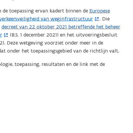
e
 de toepassing ervan kadert binnen de
Europese
(
n
 verkeersveiligheid van weginfrastructuur
. Die
o
s
t
decreet van 22 oktober 2021 betreffende het beheer
(
p
t
r
(B.S. 1 december 2021) en het uitvoeringsbesluit
o
e
e
22). Deze wetgeving voorziet onder meer in de
p
n
r
at onder het toepassingsgebied van de richtlijn valt.
e
t
)
n
i
ogie, toepassing, resultaten en de link met de
t
n
i
n
n
i
n
e
i
u
e
w
u
v
w
e
v
n