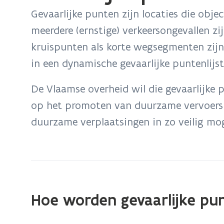
bevindt
Gevaarlijke punten zijn locaties die objec
zich
meerdere (ernstige) verkeersongevallen zi
op:
kruispunten als korte wegsegmenten zijn
Gevaarlijke
punten
in een dynamische gevaarlijke puntenlijst
De Vlaamse overheid wil die gevaarlijke 
op het promoten van duurzame vervoersm
duurzame verplaatsingen in zo veilig mo
Hoe worden gevaarlijke pu