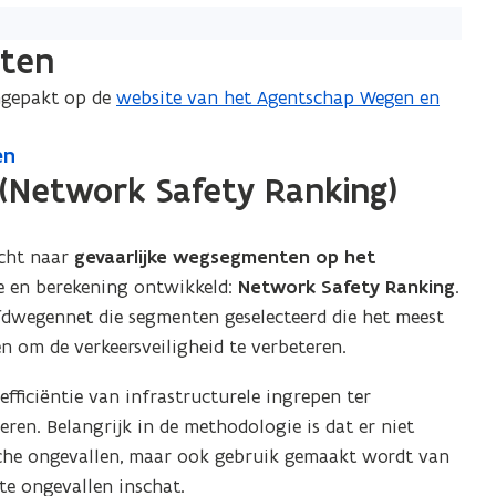
nten
ngepakt op de
website van het Agentschap Wegen en
(
o
en
p
(Network Safety Ranking)
e
n
t
cht naar
gevaarlijke wegsegmenten op het
i
 en berekening ontwikkeld:
Network Safety Ranking
.
n
fdwegennet die segmenten geselecteerd die het meest
n
n om de verkeersveiligheid te verbeteren.
i
ficiëntie van infrastructurele ingrepen ter
e
eren. Belangrijk in de methodologie is dat er niet
u
sche ongevallen, maar ook gebruik gemaakt wordt van
w
te ongevallen inschat.
v