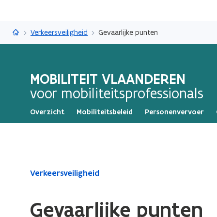
Mobiliteit Vlaanderen
Verkeersveiligheid
Gevaarlijke punten
MOBILITEIT VLAANDEREN
voor mobiliteitsprofessionals
Overzicht
Mobiliteitsbeleid
Personenvervoer
Gedaan
Verkeersveiligheid
met
laden.
Gevaarlijke punten
U