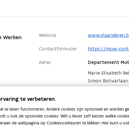
e
s
n
t
s
e
t
r
o
Website
www.vlaanderen.b
e Werken
e
)
p
r
o
Contactformulier
https://mow-cont
e
)
p
n
Adres
Departement Mobi
e
t
n
Marie-Elisabeth B
i
t
Simon Bolivarlaan 1
n
i
o
Routeplanner
n
n
p
i
rvaring te verbeteren.
Postadres
Departement Mobi
n
e
e
 te laten functioneren. Andere cookies zijn optioneel en worden g
i
n
u
Koning Albert II la
ardt u ook de optionele cookies. Wilt u liever zelf kiezen welke cook
e
t
Meer details
w
an de webpagina op Cookievoorkeuren te klikken. Hier kunt u ook 
u
i
v