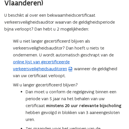
Vlaanderen)
s
t
U beschikt al over een bekwaamheidscertificaat
a
verkeersveiligheidsauditor waarvan de geldigheidsperiode
n
bijna verloopt? Dan hebt u 2 mogelijkheden:
d
Wil u niet langer gecertificeerd blijven als
o
verkeersveiligheidsauditor? Dan hoeft u niets te
p
ondernemen. U wordt automatisch geschrapt van de
e
online lijst van gecertificeerde
(
n
verkeersveiligheidsauditoren
wanneer de geldigheid
P
t
van uw certificaat verloopt.
D
i
F
n
Wil u langer gecertificeerd blijven?
b
n
Dan moet u conform de regelgeving binnen een
e
i
periode van 5 jaar na het behalen van uw
s
e
certificaat
minstens 20 uur relevante bijscholing
t
u
hebben gevolgd in blokken van 3 aaneengesloten
a
w
uren.
n
v
Zes maanden voor het verlopen van de