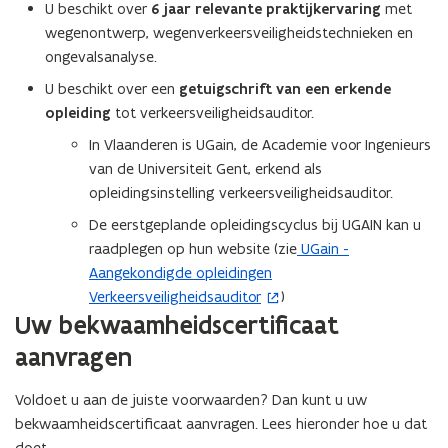
U beschikt over
6 jaar relevante praktijkervaring
met
wegenontwerp, wegenverkeersveiligheidstechnieken en
ongevalsanalyse.
U beschikt over een
getuigschrift van een erkende
opleiding
tot verkeersveiligheidsauditor.
In Vlaanderen is UGain, de Academie voor Ingenieurs
van de Universiteit Gent, erkend als
opleidingsinstelling verkeersveiligheidsauditor.
De eerstgeplande opleidingscyclus bij UGAIN kan u
raadplegen op hun website (zie
UGain -
(
Aangekondigde opleidingen
o
Verkeersveiligheidsauditor
)
p
Uw bekwaamheidscertificaat
e
n
aanvragen
t
i
Voldoet u aan de juiste voorwaarden? Dan kunt u uw
n
bekwaamheidscertificaat aanvragen. Lees hieronder hoe u dat
n
doet.