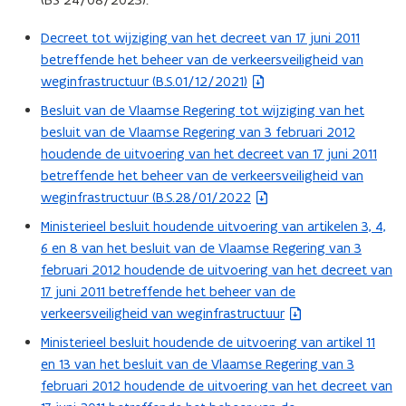
i
i
l
l
Decreet tot wijziging van het decreet van 17 juni 2011
(
i
i
g
betreffende het beheer van de verkeersveiligheid van
b
g
h
h
weginfrastructuur (B.S.01/12/2021)
e
e
e
s
Besluit van de Vlaamse Regering tot wijziging van het
(
i
i
t
besluit van de Vlaamse Regering van 3 februari 2012
b
d
d
a
houdende de uitvoering van het decreet van 17 juni 2011
s
e
s
n
a
a
betreffende het beheer van de verkeersveiligheid van
s
d
u
u
weginfrastructuur (B.S.28/01/2022
t
d
o
d
a
Ministerieel besluit houdende uitvoering van artikelen 3, 4,
(
i
i
p
n
6 en 8 van het besluit van de Vlaamse Regering van 3
b
t
t
e
d
o
februari 2012 houdende de uitvoering van het decreet van
o
e
n
o
r
r
17 juni 2011 betreffende het beheer van de
s
t
e
p
e
verkeersveiligheid van weginfrastructuur
t
i
n
n
e
a
Ministerieel besluit houdende de uitvoering van artikel 11
n
(
V
V
n
n
l
en 13 van het besluit van de Vlaamse Regering van 3
n
b
l
t
d
a
a
februari 2012 houdende de uitvoering van het decreet van
i
e
i
o
a
a