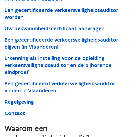
n
Een gecertificeerde verkeersveiligheidsauditor
i
worden
e
Uw bekwaamheidscertificaat aanvragen
u
w
Een gecertificeerde verkeersveiligheidsauditor
blijven (in Vlaanderen)
v
e
Erkenning als instelling voor de opleiding
n
verkeersveiligheidsauditor en de bijhorende
s
eindproef
t
Een gecertificeerd verkeersveiligheidsauditor
e
vinden in Vlaanderen
r
Regelgeving
)
Contact
Waarom een