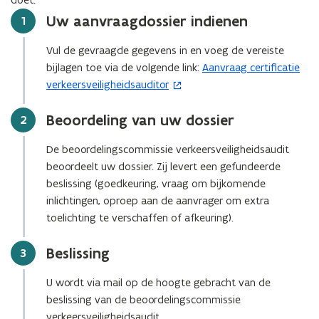
i
Uw aanvraagdossier indienen
Stap
1
e
u
Vul de gevraagde gegevens in en voeg de vereiste
w
bijlagen toe via de volgende link:
Aanvraag certificatie
(
v
verkeersveiligheidsauditor
o
e
p
n
Beoordeling van uw dossier
Stap
2
e
s
n
De beoordelingscommissie verkeersveiligheidsaudit
t
t
beoordeelt uw dossier. Zij levert een gefundeerde
e
i
beslissing (goedkeuring, vraag om bijkomende
r
n
inlichtingen, oproep aan de aanvrager om extra
)
n
toelichting te verschaffen of afkeuring).
i
e
Beslissing
Stap
3
u
w
U wordt via mail op de hoogte gebracht van de
v
beslissing van de beoordelingscommissie
e
verkeersveiligheidsaudit.