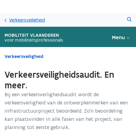
Overslaan
Zoeken
en
Verkeersveiligheid
naar
de
MOBILITEIT VLAANDEREN
Menu
inhoud
voor mobiliteitsprofessionals
gaan
Gedaan
Verkeersveiligheid
met
laden.
Verkeersveiligheidsaudit. En
U
bevindt
meer.
zich
Bij een verkeersveiligheidsaudit wordt de
op:
Verkeersveiligheidsaudit.
verkeersveiligheid van de ontwerpkenmerken van een
En
infrastructuurproject beoordeeld. Zo’n beoordeling
meer.
kan plaatsvinden in alle fasen van het project, van
planning tot eerste gebruik.