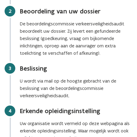
e
p
e
u
Beoordeling van uw dossier
Stap
2
e
n
w
n
t
De beoordelingscommissie verkeersveiligheidsaudit
v
t
i
beoordeelt uw dossier. Zij levert een gefundeerde
e
i
n
beslissing (goedkeuring, vraag om bijkomende
n
n
n
inlichtingen, oproep aan de aanvrager om extra
s
n
i
toelichting te verschaffen of afkeuring).
t
i
e
e
e
u
Beslissing
Stap
3
r
u
w
)
w
v
U wordt via mail op de hoogte gebracht van de
v
e
beslissing van de beoordelingscommissie
e
n
verkeersveiligheidsaudit.
n
s
s
t
Erkende opleidingsinstelling
Stap
4
t
e
e
r
Uw organisatie wordt vermeld op deze webpagina als
r
)
erkende opleidingsinstelling. Waar mogelijk wordt ook
)