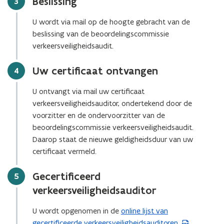
Beslissing
Stap
3
u
r
w
)
U wordt via mail op de hoogte gebracht van de
v
beslissing van de beoordelingscommissie
e
verkeersveiligheidsaudit.
n
s
Uw certificaat ontvangen
Stap
4
t
e
U ontvangt via mail uw certificaat
r
verkeersveiligheidsauditor, ondertekend door de
)
voorzitter en de ondervoorzitter van de
beoordelingscommissie verkeersveiligheidsaudit.
Daarop staat de nieuwe geldigheidsduur van uw
certificaat vermeld.
Gecertificeerd
Stap
5
verkeersveiligheidsauditor
U wordt opgenomen in de
online lijst van
(
gecertificeerde verkeersveiligheidsauditoren.
P