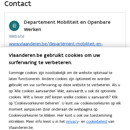
c
n
p
)
v
Contact
n
i
e
a
e
k
i
e
s
e
u
n
b
e
e
n
t
u
w
d
o
d
e
s
Departement Mobiliteit en Openbare
e
w
v
o
o
i
r
t
Werken
r
v
e
p
k
n
l
e
Website
)
e
n
e
o
o
i
r
o
www.vlaanderen.be/departement-mobiliteit-en-
n
s
n
p
p
n
)
p
openbare-werken
s
t
t
Vlaanderen.be gebruikt cookies om uw
e
e
e
k
t
Contactformulier
e
i
n
surfervaring te verbeteren.
n
n
n
e
o
t
https://mow-contact.vlaanderen.be
r
n
t
t
a
r
Sommige cookies zijn noodzakelijk om de website optimaal te
p
i
)
n
i
i
a
Adres
laten functioneren. Andere cookies zijn optioneel en worden
)
e
n
i
n
n
r
gebruikt om uw surfervaring op deze website te verbeteren. Als u
n
Departement Mobiliteit en Openbare Werken
n
e
n
n
k
op 'Alle cookies aanvaarden' klikt, aanvaardt u ook de optionele
t
i
Marie-Elisabeth Belpairegebouw
u
cookies. Wilt u liever zelf kiezen welke cookies u aanvaardt? Klik
i
i
l
i
e
Simon Bolivarlaan 17, 1000 Brussel, België
w
op 'Cookievoorkeuren beheren'. U kunt uw cookievoorkeuren op elk
n
u
e
e
e
o
Routeplanner
moment aanpassen door onderaan de webpagina op
v
n
w
u
u
m
p
Cookievoorkeuren te klikken. Hier kunt u ook uw toestemming
i
v
e
Postadres
w
w
b
e
intrekken. Meer info leest u in het
privacy
- en
cookiebeleid
van
e
e
n
n
Departement Mobiliteit en Openbare Werken
v
v
o
Vlaanderen.be.
u
n