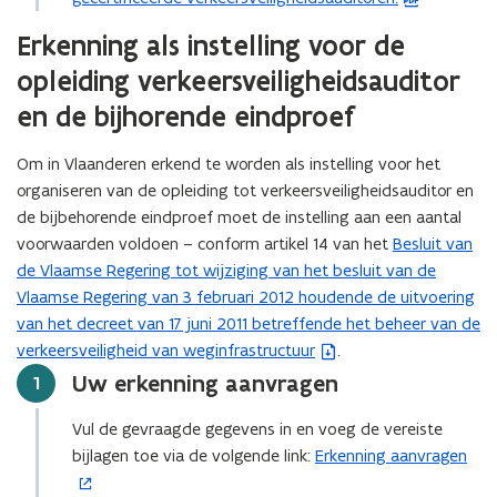
D
Erkenning als instelling voor de
F
opleiding verkeersveiligheidsauditor
b
e
en de bijhorende eindproef
s
t
Om in Vlaanderen erkend te worden als instelling voor het
a
organiseren van de opleiding tot verkeersveiligheidsauditor en
n
de bijbehorende eindproef moet de instelling aan een aantal
d
voorwaarden voldoen – conform artikel 14 van het
Besluit van
(
o
de Vlaamse Regering tot wijziging van het besluit van de
b
p
Vlaamse Regering van 3 februari 2012 houdende de uitvoering
e
e
van het decreet van 17 juni 2011 betreffende het beheer van de
s
n
verkeersveiligheid van weginfrastructuur
.
t
t
a
Uw erkenning aanvragen
Stap
1
i
n
n
Vul de gevraagde gegevens in en voeg de vereiste
d
n
bijlagen toe via de volgende link:
Erkenning aanvragen
(
o
i
o
p