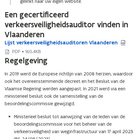
gelinkt naar uw eigen website.
Een gecertificeerd
verkeersveiligheidsauditor vinden in
Vlaanderen
L
Lijst verkeersveiligheidsauditoren Vlaanderen
L
i
i
PDF • 160,4KB
j
j
Regelgeving
s
s
t
t
In 2019 werd de Europese richtlijn van 2008 herzien, waardoor
v
v
e
ook het overeenstemmende decreet en het Besluit van de
e
r
r
Vlaamse Regering werden aangepast. In 2021 werd via een
k
k
ministerieel besluit ook de samenstelling van de
e
e
beoordelingscommissie gewijzigd.
e
e
r
r
Ministerieel besluit tot aanwijzing van de leden van de
s
s
beoordelingscommissie voor het beheer van de
v
v
verkeersveiligheid van weginfrastructuur van 17 april 2023
e
e
(BS 24/08/2023).