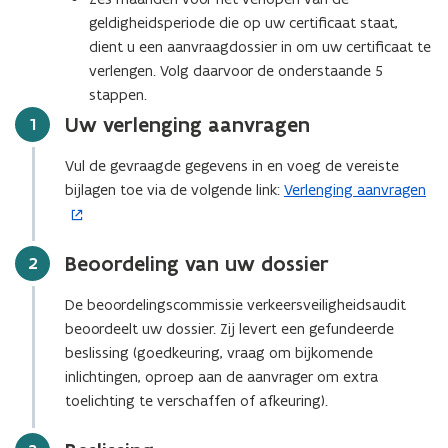
d
e
geldigheidsperiode die op uw certificaat staat,
o
n
dient u een aanvraagdossier in om uw certificaat te
p
s
verlengen. Volg daarvoor de onderstaande 5
e
t
stappen.
n
e
Uw verlenging aanvragen
Stap
1
t
r
i
)
Vul de gevraagde gegevens in en voeg de vereiste
n
bijlagen toe via de volgende link:
Verlenging aanvragen
(
n
o
i
p
e
Beoordeling van uw dossier
Stap
2
e
u
n
w
De beoordelingscommissie verkeersveiligheidsaudit
t
v
beoordeelt uw dossier. Zij levert een gefundeerde
i
e
beslissing (goedkeuring, vraag om bijkomende
n
n
inlichtingen, oproep aan de aanvrager om extra
n
s
toelichting te verschaffen of afkeuring).
i
t
e
e