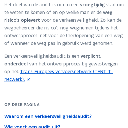
Het doel van de audit is om in een
vroegtijdig
stadium
te weten te komen of en op welke manier de
weg
risico’s oplevert
voor de verkeersveiligheid. Zo kan de
wegbeheerder die risico’s nog wegnemen tijdens het
ontwerpproces, net voor de (her)opening van een weg
of wanneer de weg pas in gebruik werd genomen.
Een verkeersveiligheidsaudit is een
verplicht
onderdeel
van het ontwerpproces bij gewestwegen
op het
Trans-Europees vervoersnetwerk (TENT-T-
(
netwerk).
o
p
e
n
OP DEZE PAGINA
t
Waarom een verkeersveiligheidsaudit?
i
n
Wie voert een audit uit?