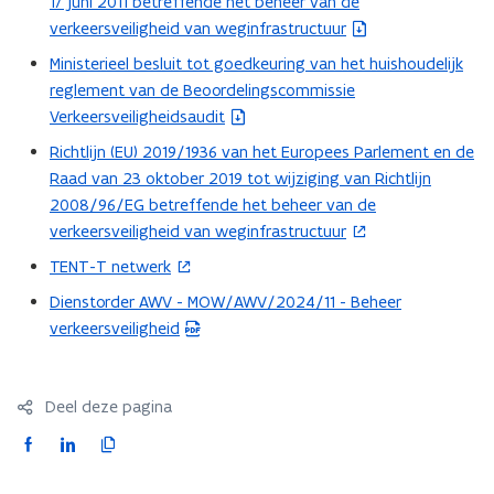
17 juni 2011 betreffende het beheer van de
e
s
n
n
n
p
verkeersveiligheid van weginfrastructuur
u
t
n
d
d
e
w
a
Ministerieel besluit tot goedkeuring van het huishoudelijk
e
i
(
e
n
v
n
r
r
reglement van de Beoordelingscommissie
e
b
t
e
d
e
e
Verkeersveiligheidsaudit
u
e
i
n
n
o
n
w
s
Richtlijn (EU) 2019/1936 van het Europees Parlement en de
n
(
s
p
v
t
Raad van 23 oktober 2019 tot wijziging van Richtlijn
n
o
t
e
e
a
2008/96/EG betreffende het beheer van de
i
p
e
n
n
n
verkeersveiligheid van weginfrastructuur
e
e
r
t
s
d
u
n
TENT-T netwerk
)
i
(
t
o
w
t
n
o
Dienstorder AWV - MOW/AWV/2024/11 - Beheer
e
p
(
v
i
n
p
verkeersveiligheid
r
e
P
e
n
i
e
)
n
D
n
n
e
n
t
F
s
i
u
t
Deel deze pagina
i
b
t
e
w
i
n
e
F
L
K
e
u
v
n
n
s
a
i
o
r
w
e
n
i
t