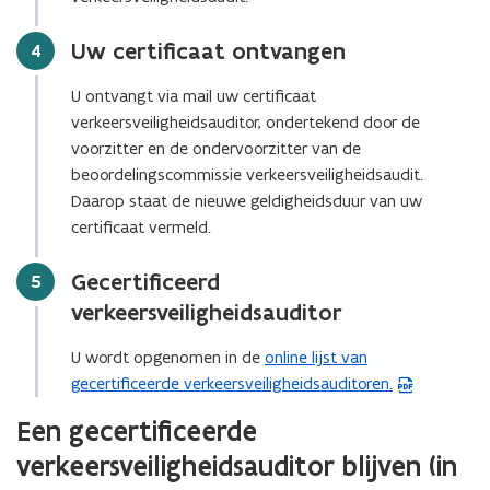
n
s
Uw certificaat ontvangen
Stap
4
t
e
U ontvangt via mail uw certificaat
r
verkeersveiligheidsauditor, ondertekend door de
)
voorzitter en de ondervoorzitter van de
beoordelingscommissie verkeersveiligheidsaudit.
Daarop staat de nieuwe geldigheidsduur van uw
certificaat vermeld.
Gecertificeerd
Stap
5
verkeersveiligheidsauditor
U wordt opgenomen in de
online lijst van
(
gecertificeerde verkeersveiligheidsauditoren.
P
D
Een gecertificeerde
F
verkeersveiligheidsauditor blijven (in
b
e