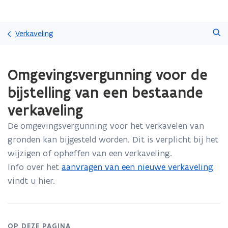
Overslaan
Zoeken
en
Verkaveling
naar
de
Gedaan
inhoud
Omgevingsvergunning voor de
met
gaan
laden.
bijstelling van een bestaande
U
bevindt
verkaveling
zich
op:
De omgevingsvergunning voor het verkavelen van
Omgevingsvergunning
gronden kan bijgesteld worden. Dit is verplicht bij het
voor
wijzigen of opheffen van een verkaveling.
de
Info over het
aanvragen van een nieuwe verkaveling
bijstelling
van
vindt u hier.
een
bestaande
verkaveling
OP DEZE PAGINA