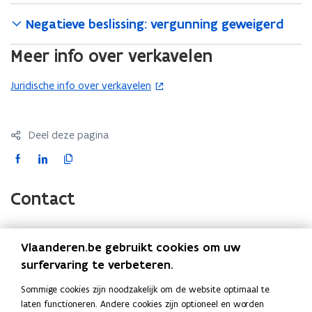
Negatieve beslissing: vergunning geweigerd
Meer info over verkavelen
Juridische info over verkavelen
(
o
p
Deel deze pagina
e
n
F
L
K
t
a
i
o
i
c
n
p
Contact
n
e
k
i
n
b
e
e
i
o
d
e
Vlaanderen.be gebruikt cookies om uw
(Scroll
(Scroll
e
o
i
r
Onderwerp
Instantie
surfervaring te verbeteren.
links)
rechts)
u
k
n
l
w
Algemene en inhoudelijke vragen
Contacteer de
Sommige cookies zijn noodzakelijk om de website optimaal te
o
o
i
(over uw dossier, beslissingen,
bevoegde overheid
v
laten functioneren. Andere cookies zijn optioneel en worden
p
p
n