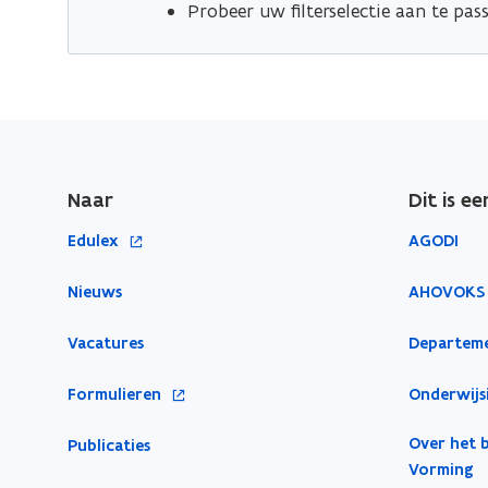
Probeer uw filterselectie aan te pas
Naar
Dit is e
o
Edulex
AGODI
p
e
Nieuws
AHOVOKS
n
Vacatures
Departeme
t
i
o
Formulieren
Onderwijs
n
p
n
Over het 
e
Publicaties
i
Vorming
n
e