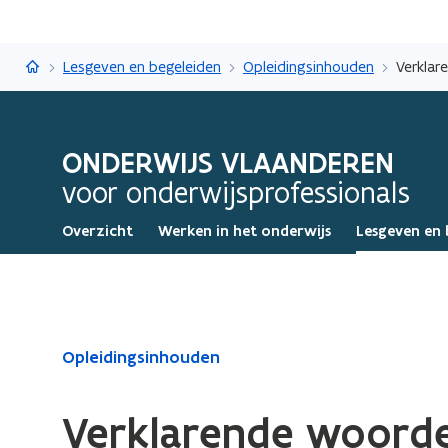
Onderwijs Vlaanderen
Lesgeven en begeleiden
Opleidingsinhouden
Verklar
ONDERWIJS VLAANDEREN
voor onderwijsprofessionals
Overzicht
Werken in het onderwijs
Lesgeven en 
Gedaan
Opleidingsinhouden
met
laden.
Verklarende woorden
U