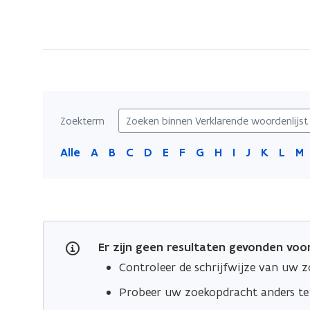
bevindt
zich
op:
Verklarende
woordenlijst
opleidingsinhouden
Zoekterm
Alle
A
B
C
D
E
F
G
H
I
J
K
L
M
Er zijn geen resultaten gevonden vo
Controleer de schrijfwijze van uw 
Probeer uw zoekopdracht anders t