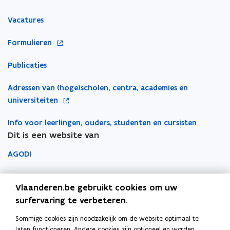
n
Vacatures
t
i
o
Formulieren
n
p
n
Publicaties
e
i
n
e
o
Adressen van (hoge)scholen, centra, academies en
t
u
p
universiteiten
i
w
e
n
v
Info voor leerlingen, ouders, studenten en cursisten
n
n
e
Dit is een website van
t
i
n
i
e
AGODI
s
n
u
t
n
AHOVOKS
w
e
i
Vlaanderen.be gebruikt cookies om uw
v
r
e
Departement Onderwijs en Vorming
surfervaring te verbeteren.
e
u
n
Sommige cookies zijn noodzakelijk om de website optimaal te
Onderwijsinspectie
w
s
laten functioneren. Andere cookies zijn optioneel en worden