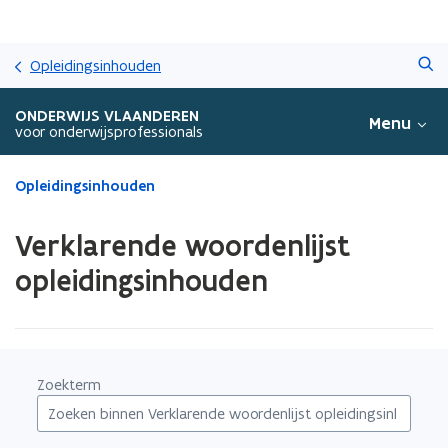
Overslaan
Zoeken
en
Opleidingsinhouden
naar
de
ONDERWIJS VLAANDEREN
Menu
inhoud
voor onderwijsprofessionals
gaan
Gedaan
Opleidingsinhouden
met
laden.
Verklarende woordenlijst
U
bevindt
opleidingsinhouden
zich
op:
Verklarende
woordenlijst
opleidingsinhouden
Zoekterm