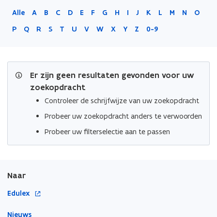
Alle
A
B
C
D
E
F
G
H
I
J
K
L
M
N
O
P
Q
R
S
T
U
V
W
X
Y
Z
0-9
Er zijn geen resultaten gevonden voor uw
zoekopdracht
Controleer de schrijfwijze van uw zoekopdracht
Probeer uw zoekopdracht anders te verwoorden
Probeer uw filterselectie aan te passen
Naar
o
Edulex
p
Nieuws
e