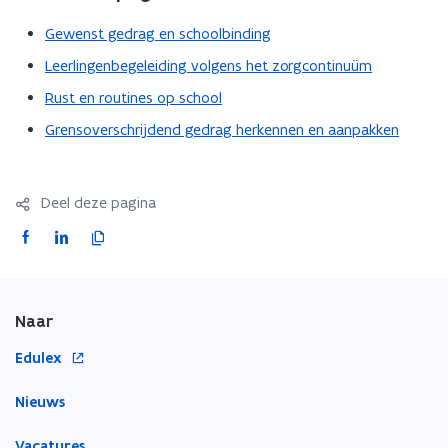
Gewenst gedrag en schoolbinding
Leerlingenbegeleiding volgens het zorgcontinuüm
Rust en routines op school
Grensoverschrijdend gedrag herkennen en aanpakken
Deel deze pagina
F
L
K
a
i
o
c
n
p
e
k
i
Naar
b
e
e
o
d
e
o
Edulex
o
i
r
p
Nieuws
k
n
l
e
o
o
i
n
Vacatures