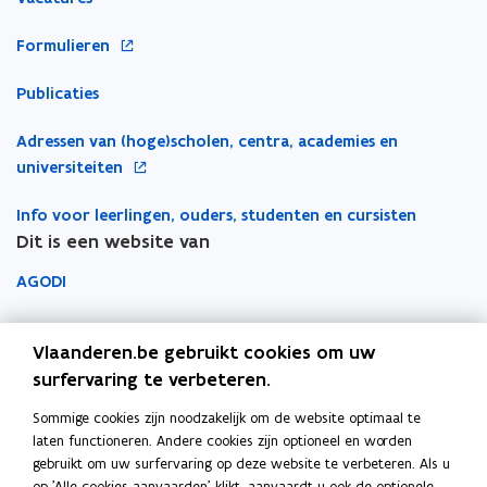
p
p
n
t
e
e
k
i
o
Formulieren
n
n
n
n
p
t
t
a
n
Publicaties
e
i
i
a
i
n
n
n
r
e
o
Adressen van (hoge)scholen, centra, academies en
t
n
n
k
u
p
universiteiten
i
i
i
l
w
e
n
e
e
e
v
Info voor leerlingen, ouders, studenten en cursisten
n
n
u
u
m
e
Dit is een website van
t
i
w
w
b
n
i
e
AGODI
v
v
o
s
n
u
e
e
r
t
n
AHOVOKS
w
n
n
d
e
i
Vlaanderen.be gebruikt cookies om uw
v
s
s
r
e
Departement Onderwijs en Vorming
surfervaring te verbeteren.
e
t
t
u
n
Sommige cookies zijn noodzakelijk om de website optimaal te
e
e
Onderwijsinspectie
w
s
laten functioneren. Andere cookies zijn optioneel en worden
r
r
v
t
gebruikt om uw surfervaring op deze website te verbeteren. Als u
Over het beleidsdomein Onderwijs en Vorming
e
op 'Alle cookies aanvaarden' klikt, aanvaardt u ook de optionele