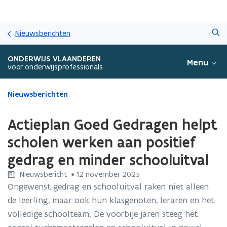
Overslaan
Zoeken
en
Nieuwsberichten
naar
de
ONDERWIJS VLAANDEREN
Menu
inhoud
voor onderwijsprofessionals
gaan
Gedaan
Nieuwsberichten
met
laden.
Actieplan Goed Gedragen helpt
U
bevindt
scholen werken aan positief
zich
gedrag en minder schooluitval
op:
Actieplan
Nieuwsbericht
 •
12 november 2025
Goed
Ongewenst gedrag en schooluitval raken niet alleen
Gedragen
de leerling, maar ook hun klasgenoten, leraren en het
helpt
scholen
volledige schoolteam. De voorbije jaren steeg het
werken