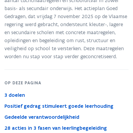
aantal tuchtmaatregelen en schooluitval in zowel
aan
basis- als secundair onderwijs. Het actieplan Goed
positief
gedrag
Gedragen, dat vrijdag 7 november 2025 op de Vlaamse
en
regering werd gebracht, ondersteunt kleuter-, lagere
minder
en secundaire scholen met concrete maatregelen,
schooluitval
opleidingen en begeleiding om rust, structuur en
veiligheid op school te versterken. Deze maatregelen
worden nu stap voor stap verder geconcretiseerd.
OP DEZE PAGINA
3 doelen
Positief gedrag stimuleert goede leerhouding
Gedeelde verantwoordelijkheid
28 acties in 3 fasen van leerlingbegeleiding